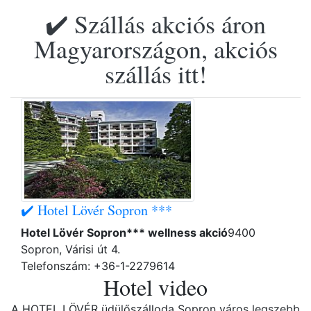
✔️ Szállás akciós áron
Magyarországon, akciós
szállás itt!
✔️ Hotel Lövér Sopron ***
Hotel Lövér Sopron*** wellness akció
9400
Sopron, Várisi út 4.
Telefonszám: +36-1-2279614
Hotel video
A HOTEL LÖVÉR üdülőszálloda Sopron város legszebb