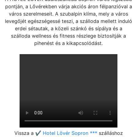
pontján, a Lővérekben várja akciós áron félpanzióval a
város szerelmeseit. A szubalpin klíma, mely a város
levegőjét egészségessé teszi, a szálloda mellett induló
erdei sétautak, a közeli szánkó és sípálya és a
szálloda wellness és fitness részlege biztosítják a
pihenést és a kikapcsolódást.
Vissza a
✔️ Hotel Lövér Sopron ***
szálláshoz