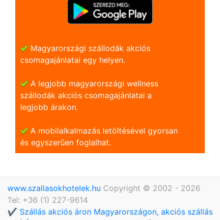
Magyarországi szállodák akciós
csomagajánlatai egy helyen.
A legjobb magyarországi wellness
szállodák akciós csomagajánlatai a
legjobb árakon.
A mobilalkalmazás letöltésével gyorsan
és egyszerũen foglalhat.
www.szallasokhotelek.hu
Copyright © 2002 - 2026
Tel: +36 (1) 227-9614
✔️ Szállás akciós áron Magyarországon, akciós szállás