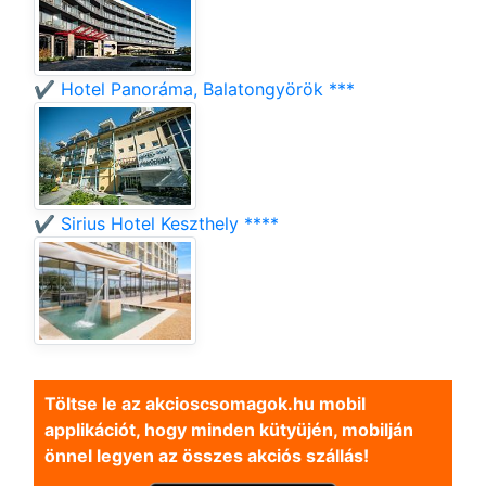
✔️ Hotel Panoráma, Balatongyörök ***
✔️ Sirius Hotel Keszthely ****
Töltse le az akcioscsomagok.hu mobil
applikációt, hogy minden kütyüjén, mobilján
önnel legyen az összes akciós szállás!