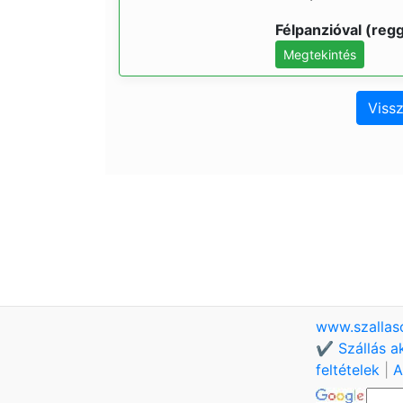
Félpanzióval (regg
Megtekintés
Vissz
www.szallas
✔️ Szállás a
feltételek
|
A