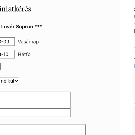
nlatkérés
l Lövér Sopron ***
Vasárnap
Hétfő