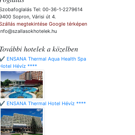
Szobafoglalás Tel: 00-36-1-2279614
9400 Sopron, Várisi út 4.
Szállás megtekintése Google térképen
info@szallasokhotelek.hu
További hotelek a közelben
✔️ ENSANA Thermal Aqua Health Spa
Hotel Hévíz ****
✔️ ENSANA Thermal Hotel Hévíz ****