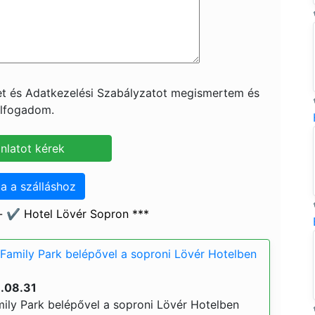
ket és Adatkezelési Szabályzatot megismertem és
lfogadom.
a a szálláshoz
 ✔️ Hotel Lövér Sopron ***
Family Park belépővel a soproni Lövér Hotelben
6.08.31
ily Park belépővel a soproni Lövér Hotelben