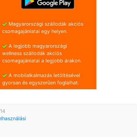
Magyarországi szállodák akciós
csomagajánlatai egy helyen.
A legjobb magyarországi
wellness szállodák akciós
csomagajánlatai a legjobb árakon.
A mobilalkalmazás letöltésével
gyorsan és egyszerũen foglalhat.
614
elhasználási