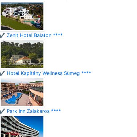
✔️ Zenit Hotel Balaton ****
✔️ Hotel Kapitány Wellness Sümeg ****
✔️ Park Inn Zalakaros ****