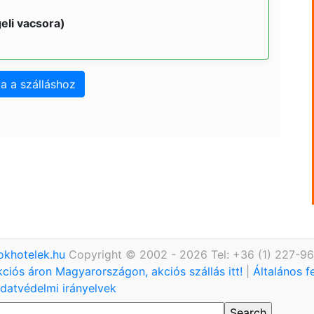
eli vacsora)
a a szálláshoz
okhotelek.hu
Copyright © 2002 - 2026 Tel: +36 (1) 227-9
kciós áron Magyarországon, akciós szállás itt!
|
Általános f
datvédelmi irányelvek