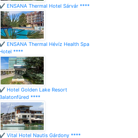
✔️ ENSANA Thermal Hotel Sárvár ****
✔️ ENSANA Thermal Hévíz Health Spa
Hotel ****
✔️ Hotel Golden Lake Resort
Balatonfüred ****
✔️ Vital Hotel Nautis Gárdony ****