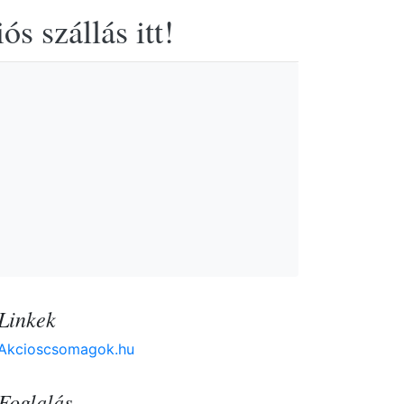
s szállás itt!
Linkek
Akcioscsomagok.hu
Foglalás