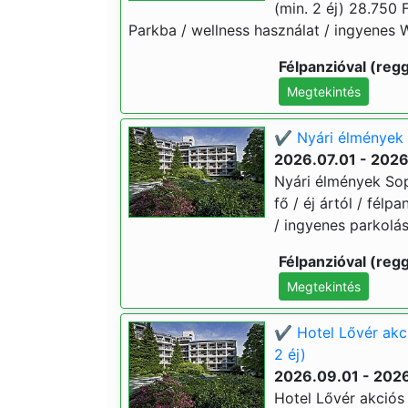
(min. 2 éj) 28.750 F
Parkba / wellness használat / ingyenes W
Félpanzióval (regg
Megtekintés
✔️ Nyári élmények 
2026.07.01 - 202
Nyári élmények Sop
fő / éj ártól / félp
/ ingyenes parkolá
Félpanzióval (regg
Megtekintés
✔️ Hotel Lővér akc
2 éj)
2026.09.01 - 2026
Hotel Lővér akciós