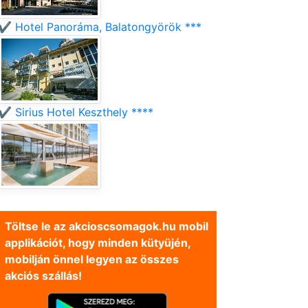
✔️ Hotel Panoráma, Balatongyörök ***
✔️ Sirius Hotel Keszthely ****
Töltse le az akcioscsomagok.hu mobil
applikációt, hogy minden kütyüjén,
mobilján önnel legyen az összes
akciós szállás!