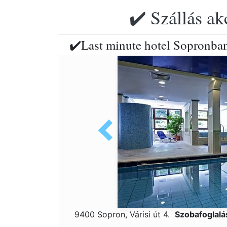
✔️ Szállás ak
✔️Last minute hotel Sopronba
9400 Sopron, Várisi út 4.
Szobafoglal