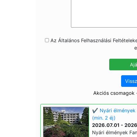
Az Általános Felhasználási Feltétele
e
Vissz
Akciós csomagok -
✔️ Nyári élmények 
(min. 2 éj)
2026.07.01 - 202
Nyári élmények Fam