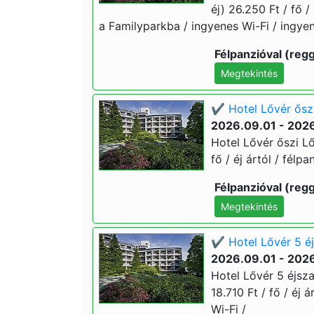
éj) 26.250 Ft / fő /
a Familyparkba / ingyenes Wi-Fi / ingye
Félpanzióval (regg
Megtekintés
✔️ Hotel Lővér ősz
2026.09.01 - 2026
Hotel Lővér őszi L
fő / éj ártól / félp
Félpanzióval (regg
Megtekintés
✔️ Hotel Lővér 5 é
2026.09.01 - 2026
Hotel Lővér 5 éjsz
18.710 Ft / fő / éj 
Wi-Fi /