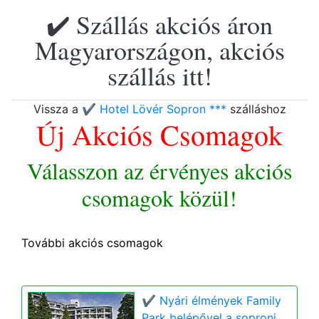
✔️ Szállás akciós áron
Magyarországon, akciós
szállás itt!
Vissza a
✔️ Hotel Lövér Sopron ***
szálláshoz
Új Akciós Csomagok
Válasszon az érvényes akciós
csomagok közül!
További akciós csomagok
✔️ Nyári élmények Family
Park belépővel a soproni