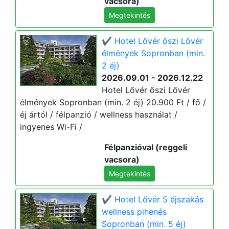
vacsora)
Megtekintés
✔️ Hotel Lővér őszi Lővér
élmények Sopronban (min.
2 éj)
2026.09.01 - 2026.12.22
Hotel Lővér őszi Lővér
élmények Sopronban (min. 2 éj) 20.900 Ft / fő /
éj ártól / félpanzió / wellness használat /
ingyenes Wi-Fi /
Félpanzióval (reggeli
vacsora)
Megtekintés
✔️ Hotel Lővér 5 éjszakás
wellness pihenés
Sopronban (min. 5 éj)