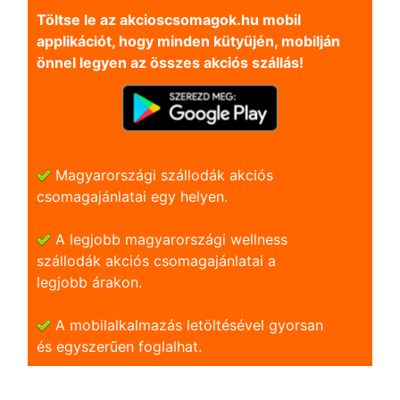
Töltse le az akcioscsomagok.hu mobil
applikációt, hogy minden kütyüjén, mobilján
önnel legyen az összes akciós szállás!
Magyarországi szállodák akciós
csomagajánlatai egy helyen.
A legjobb magyarországi wellness
szállodák akciós csomagajánlatai a
legjobb árakon.
A mobilalkalmazás letöltésével gyorsan
és egyszerũen foglalhat.