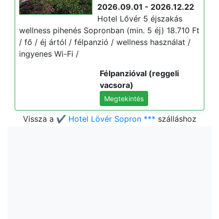
2026.09.01 - 2026.12.22
Hotel Lővér 5 éjszakás
wellness pihenés Sopronban (min. 5 éj) 18.710 Ft
/ fő / éj ártól / félpanzió / wellness használat /
ingyenes Wi-Fi /
Félpanzióval (reggeli
vacsora)
Megtekintés
Vissza a
✔️ Hotel Lövér Sopron ***
szálláshoz