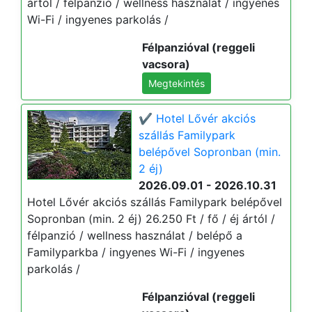
ártól / félpanzió / wellness használat / ingyenes
Wi-Fi / ingyenes parkolás /
Félpanzióval (reggeli
vacsora)
Megtekintés
✔️ Hotel Lővér akciós
szállás Familypark
belépővel Sopronban (min.
2 éj)
2026.09.01 - 2026.10.31
Hotel Lővér akciós szállás Familypark belépővel
Sopronban (min. 2 éj) 26.250 Ft / fő / éj ártól /
félpanzió / wellness használat / belépő a
Familyparkba / ingyenes Wi-Fi / ingyenes
parkolás /
Félpanzióval (reggeli