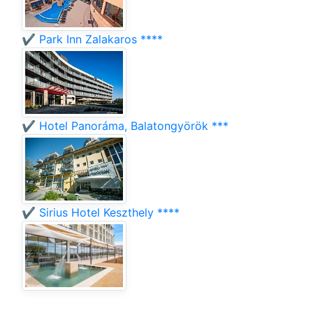
✔️ Park Inn Zalakaros ****
✔️ Hotel Panoráma, Balatongyörök ***
✔️ Sirius Hotel Keszthely ****