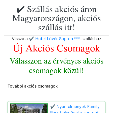
✔️ Szállás akciós áron
Magyarországon, akciós
szállás itt!
Vissza a
✔️ Hotel Lövér Sopron ***
szálláshoz
Új Akciós Csomagok
Válasszon az érvényes akciós
csomagok közül!
További akciós csomagok
✔️ Nyári élmények Family
Park belépővel a soproni