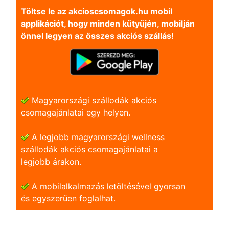
Töltse le az akcioscsomagok.hu mobil
applikációt, hogy minden kütyüjén, mobilján
önnel legyen az összes akciós szállás!
Magyarországi szállodák akciós
csomagajánlatai egy helyen.
A legjobb magyarországi wellness
szállodák akciós csomagajánlatai a
legjobb árakon.
A mobilalkalmazás letöltésével gyorsan
és egyszerũen foglalhat.