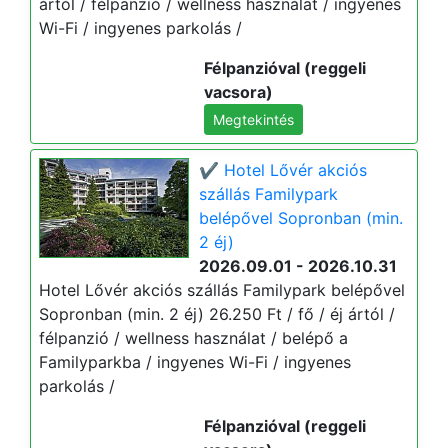
ártól / félpanzió / wellness használat / ingyenes
Wi-Fi / ingyenes parkolás /
Félpanzióval (reggeli
vacsora)
Megtekintés
✔️ Hotel Lővér akciós
szállás Familypark
belépővel Sopronban (min.
2 éj)
2026.09.01 - 2026.10.31
Hotel Lővér akciós szállás Familypark belépővel
Sopronban (min. 2 éj) 26.250 Ft / fő / éj ártól /
félpanzió / wellness használat / belépő a
Familyparkba / ingyenes Wi-Fi / ingyenes
parkolás /
Félpanzióval (reggeli