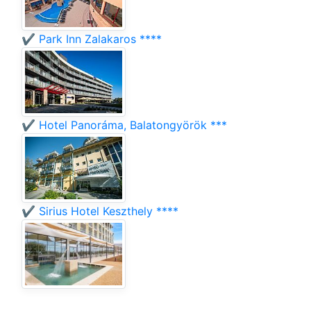
✔️ Park Inn Zalakaros ****
✔️ Hotel Panoráma, Balatongyörök ***
✔️ Sirius Hotel Keszthely ****