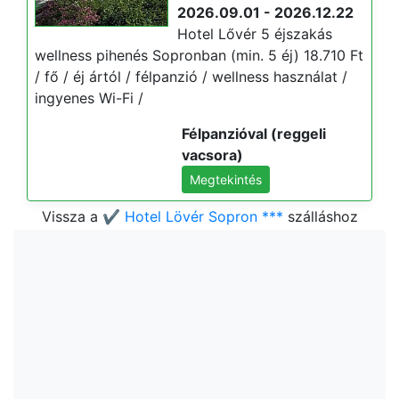
2026.09.01 - 2026.12.22
Hotel Lővér 5 éjszakás
wellness pihenés Sopronban (min. 5 éj) 18.710 Ft
/ fő / éj ártól / félpanzió / wellness használat /
ingyenes Wi-Fi /
Félpanzióval (reggeli
vacsora)
Megtekintés
Vissza a
✔️ Hotel Lövér Sopron ***
szálláshoz