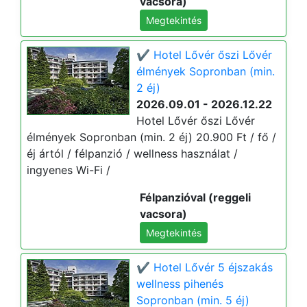
vacsora)
Megtekintés
✔️ Hotel Lővér őszi Lővér
élmények Sopronban (min.
2 éj)
2026.09.01 - 2026.12.22
Hotel Lővér őszi Lővér
élmények Sopronban (min. 2 éj) 20.900 Ft / fő /
éj ártól / félpanzió / wellness használat /
ingyenes Wi-Fi /
Félpanzióval (reggeli
vacsora)
Megtekintés
✔️ Hotel Lővér 5 éjszakás
wellness pihenés
Sopronban (min. 5 éj)