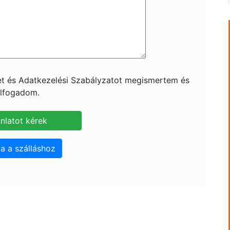
ket és Adatkezelési Szabályzatot megismertem és
lfogadom.
a a szálláshoz