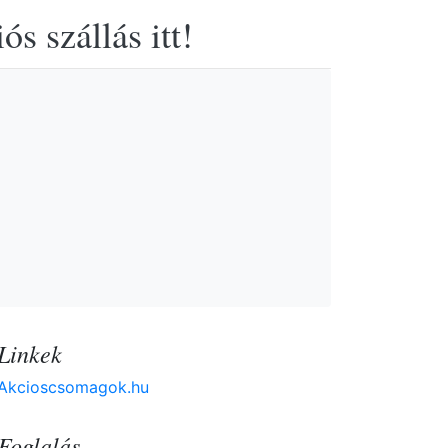
s szállás itt!
Linkek
Akcioscsomagok.hu
Foglalás