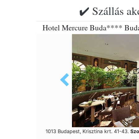
✔️ Szállás ak
Hotel Mercure Buda**** Budav
1013 Budapest, Krisztina krt. 41-43.
Szo