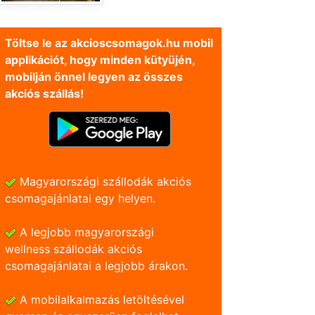
Töltse le az akcioscsomagok.hu mobil
applikációt, hogy minden kütyüjén,
mobilján önnel legyen az összes
akciós szállás!
Magyarországi szállodák akciós
csomagajánlatai egy helyen.
A legjobb magyarországi
wellness szállodák akciós
csomagajánlatai a legjobb árakon.
A mobilalkalmazás letöltésével