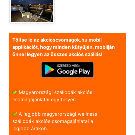
Töltse le az akcioscsomagok.hu mobil
applikációt, hogy minden kütyüjén, mobilján
önnel legyen az összes akciós szállás!
Magyarországi szállodák akciós
csomagajánlatai egy helyen.
A legjobb magyarországi wellness
szállodák akciós csomagajánlatai a
legjobb árakon.