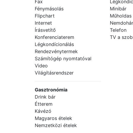
Fax
Légkondic
Fénymásolás
Minibár
Flipchart
Műholdas
Internet
Nemdohán
Írásvetítő
Telefon
Konferenciaterem
TV a szo
Légkondícionálás
Rendezvénytermek
Számítógép nyomtatóval
Video
Világításrendszer
Gasztronómia
Drink bár
Étterem
Kávézó
Magyaros ételek
Nemzetközi ételek