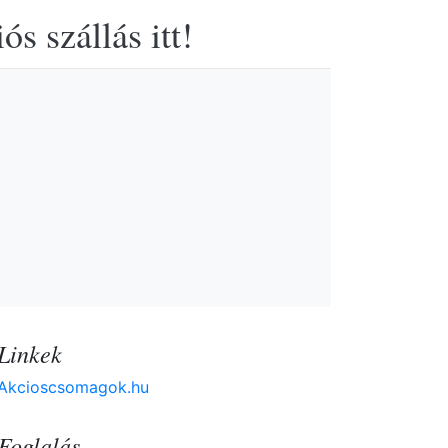
s szállás itt!
Linkek
Akcioscsomagok.hu
Foglalás