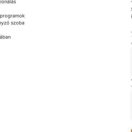
ionálás
 programok
yzó szoba
bában