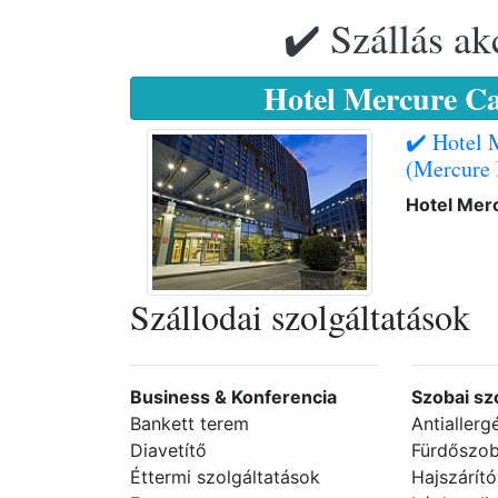
✔️ Szállás ak
Hotel Mercure Ca
✔️ Hotel 
(Mercure
Hotel Merc
Szállodai szolgáltatások
Business & Konferencia
Szobai sz
Bankett terem
Antialler
Diavetítő
Fürdőszob
Éttermi szolgáltatások
Hajszárító