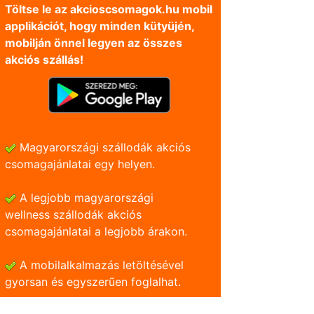
Töltse le az akcioscsomagok.hu mobil
applikációt, hogy minden kütyüjén,
mobilján önnel legyen az összes
akciós szállás!
Magyarországi szállodák akciós
csomagajánlatai egy helyen.
A legjobb magyarországi
wellness szállodák akciós
csomagajánlatai a legjobb árakon.
A mobilalkalmazás letöltésével
gyorsan és egyszerũen foglalhat.