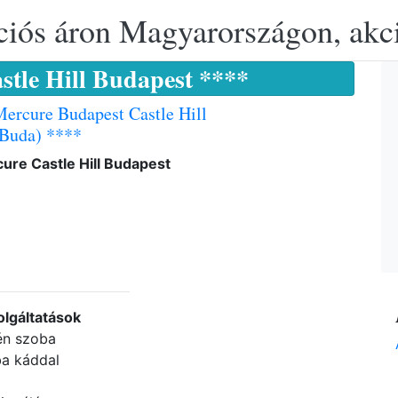
ciós áron Magyarországon, akció
stle Hill Budapest ****
Mercure Budapest Castle Hill
 Buda) ****
ure Castle Hill Budapest
olgáltatások
gén szoba
a káddal