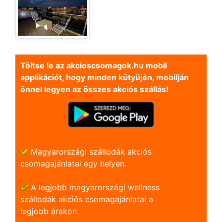
Töltse le az akcioscsomagok.hu mobil
applikációt, hogy minden kütyüjén, mobilján
önnel legyen az összes akciós szállás!
Magyarországi szállodák akciós
csomagajánlatai egy helyen.
A legjobb magyarországi wellness
szállodák akciós csomagajánlatai a
legjobb árakon.