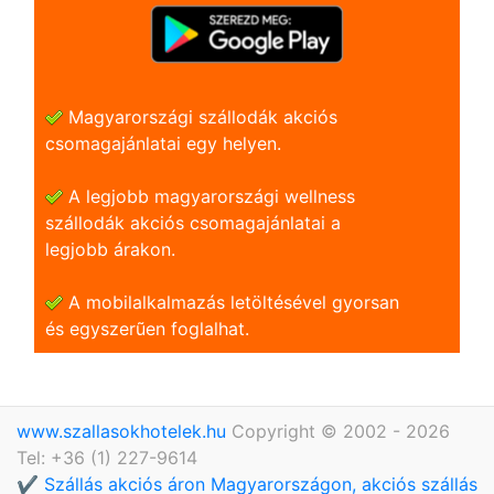
Magyarországi szállodák akciós
csomagajánlatai egy helyen.
A legjobb magyarországi wellness
szállodák akciós csomagajánlatai a
legjobb árakon.
A mobilalkalmazás letöltésével gyorsan
és egyszerũen foglalhat.
www.szallasokhotelek.hu
Copyright © 2002 - 2026
Tel: +36 (1) 227-9614
✔️ Szállás akciós áron Magyarországon, akciós szállás