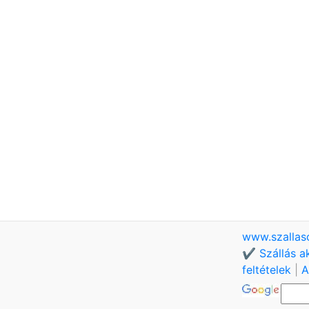
www.szallas
✔️ Szállás a
feltételek
|
A