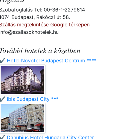
Szobafoglalás Tel: 00-36-1-2279614
1074 Budapest, Rákóczi út 58.
Szállás megtekintése Google térképen
info@szallasokhotelek.hu
További hotelek a közelben
✔️ Hotel Novotel Budapest Centrum ****
✔️ Ibis Budapest City ***
✔️ Danubius Hotel Hungaria City Center