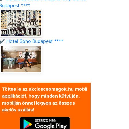
Budapest ****
✔️ Hotel Soho Budapest ****
Töltse le az akcioscsomagok.hu mobil
applikációt, hogy minden kütyüjén,
mobilján önnel legyen az összes
akciós szállás!