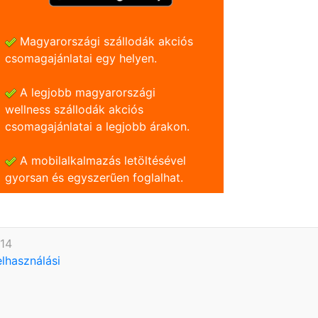
Magyarországi szállodák akciós
csomagajánlatai egy helyen.
A legjobb magyarországi
wellness szállodák akciós
csomagajánlatai a legjobb árakon.
A mobilalkalmazás letöltésével
gyorsan és egyszerũen foglalhat.
614
elhasználási