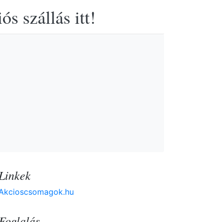
s szállás itt!
Linkek
Akcioscsomagok.hu
Foglalás