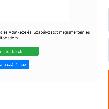
ket és Adatkezelési Szabályzatot megismertem és
lfogadom.
a a szálláshoz