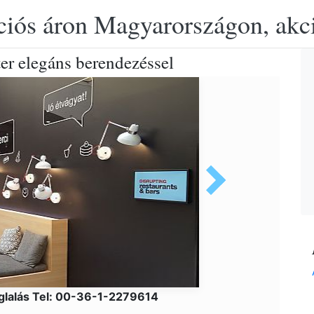
ciós áron Magyarországon, akció
er elegáns berendezéssel
glalás Tel: 00-36-1-2279614