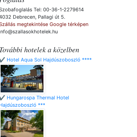
Szobafoglalás Tel: 00-36-1-2279614
4032 Debrecen, Pallagi út 5.
Szállás megtekintése Google térképen
info@szallasokhotelek.hu
További hotelek a közelben
✔️ Hotel Aqua Sol Hajdúszoboszló ****
✔️ Hungarospa Thermal Hotel
Hajdúszoboszló ***