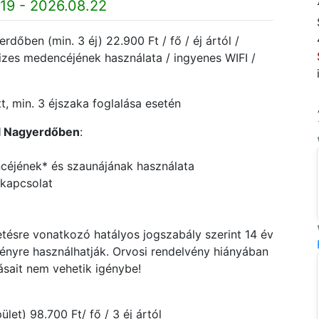
19 - 2026.08.22
őben (min. 3 éj) 22.900 Ft / fő / éj ártól /
vizes medencéjének használata / ingyenes WIFI /
, min. 3 éjszaka foglalása esetén
l Nagyerdőben
:
ncéjének* és szaunájának használata
) kapcsolat
ésre vonatkozó hatályos jogszabály szerint 14 év
vényre használhatják. Orvosi rendelvény hiányában
ásait nem vehetik igénybe!
let) 98.700 Ft/ fő / 3 éj ártól