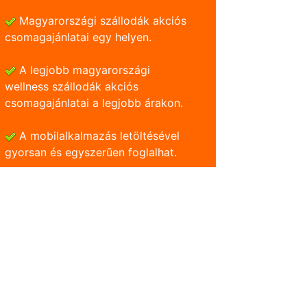
Magyarországi szállodák akciós
csomagajánlatai egy helyen.
A legjobb magyarországi
wellness szállodák akciós
csomagajánlatai a legjobb árakon.
A mobilalkalmazás letöltésével
gyorsan és egyszerũen foglalhat.