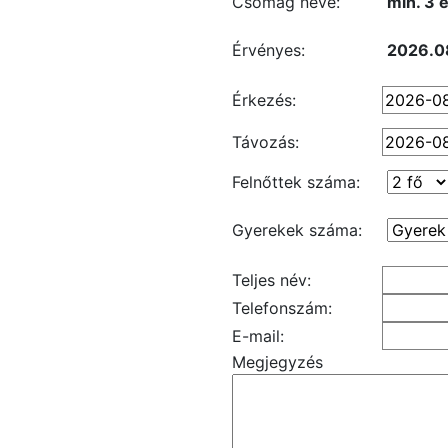
Csomag neve:
min. 3 é
Érvényes:
2026.0
Érkezés:
Távozás:
Felnőttek száma:
Gyerekek száma:
Teljes név:
Telefonszám:
E-mail:
Megjegyzés