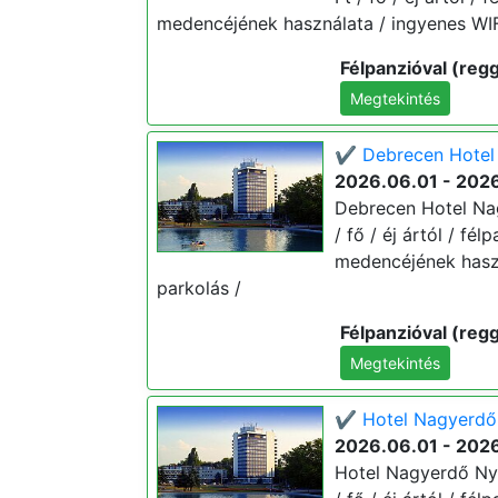
medencéjének használata / ingyenes WIFI
Félpanzióval (regg
Megtekintés
✔️ Debrecen Hotel 
2026.06.01 - 202
Debrecen Hotel Nag
/ fő / éj ártól / fé
medencéjének haszn
parkolás /
Félpanzióval (regg
Megtekintés
✔️ Hotel Nagyerdő 
2026.06.01 - 202
Hotel Nagyerdő Nyá