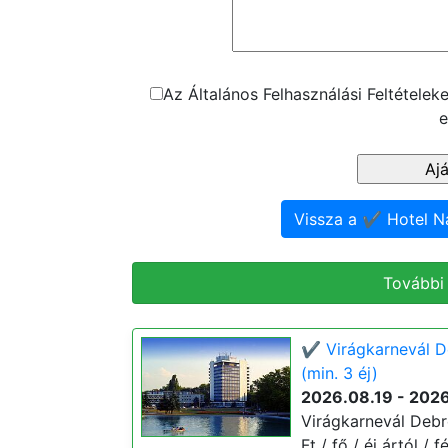
Az Általános Felhasználási Feltétele
e
Vissza a ✔️ Hotel 
További
✔️ Virágkarnevál 
(min. 3 éj)
2026.08.19 - 202
Virágkarnevál Debr
Ft / fő / éj ártól /