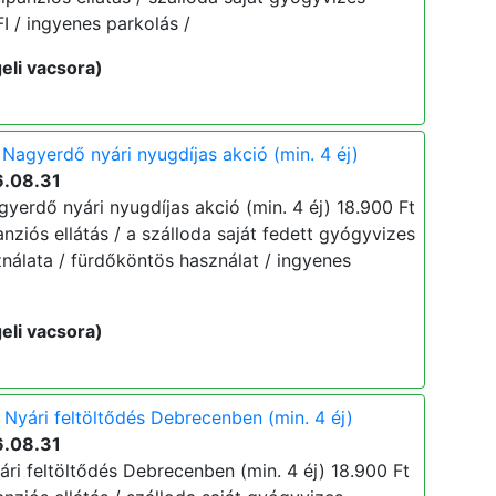
 / ingyenes parkolás /
eli vacsora)
Nagyerdő nyári nyugdíjas akció (min. 4 éj)
6.08.31
yerdő nyári nyugdíjas akció (min. 4 éj) 18.900 Ft
lpanziós ellátás / a szálloda saját fedett gyógyvizes
álata / fürdőköntös használat / ingyenes
eli vacsora)
Nyári feltöltődés Debrecenben (min. 4 éj)
6.08.31
ri feltöltődés Debrecenben (min. 4 éj) 18.900 Ft