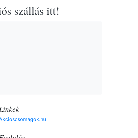
s szállás itt!
Linkek
Akcioscsomagok.hu
Foglalás