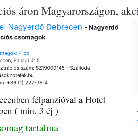
ciós áron Magyarországon, akció
el Nagyerdő Debrecen
- Nagyerdő
kciós csomagok
omagok: 4 db
cen, Pallagi út 5.
ztrációs szám: SZ19000145 - Szálloda
asokhotelek.hu
m: +36 (1) 227-9614
ecenben félpanzióval a Hotel
en ( min. 3 éj )
somag tartalma