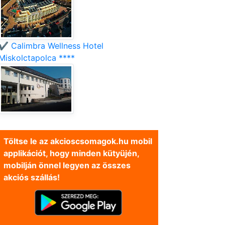
✔️ Calimbra Wellness Hotel
Miskolctapolca ****
Töltse le az akcioscsomagok.hu mobil
applikációt, hogy minden kütyüjén,
mobilján önnel legyen az összes
akciós szállás!