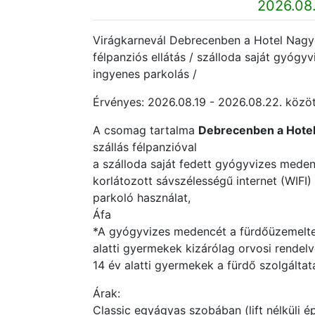
2026.08.
Virágkarnevál Debrecenben a Hotel Nagyerd
félpanziós ellátás / szálloda saját gyógy
ingyenes parkolás /
Érvényes: 2026.08.19 - 2026.08.22. között
A csomag tartalma
Debrecenben a Hote
szállás félpanzióval
a szálloda saját fedett gyógyvizes mede
korlátozott sávszélességű internet (WIFI
parkoló használat,
Áfa
*A gyógyvizes medencét a fürdőüzemeltet
alatti gyermekek kizárólag orvosi rendel
14 év alatti gyermekek a fürdő szolgáltat
Árak:
Classic egyágyas szobában (lift nélküli épü