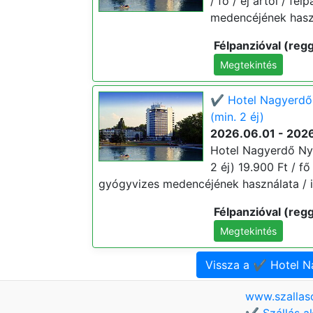
/ fő / éj ártól / fé
medencéjének haszn
Félpanzióval (regg
Megtekintés
✔️ Hotel Nagyerdő
(min. 2 éj)
2026.06.01 - 202
Hotel Nagyerdő Ny
2 éj) 19.900 Ft / fő 
gyógyvizes medencéjének használata / i
Félpanzióval (regg
Megtekintés
Vissza a ✔️ Hotel 
www.szallas