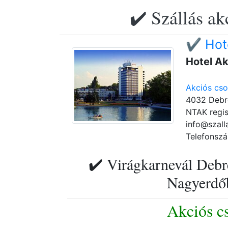
✔️ Szállás ak
✔️ Hot
Hotel A
Akciós cs
4032 Debre
NTAK regis
info@szall
Telefonszá
✔️ Virágkarnevál Debr
Nagyerdőb
Akciós c