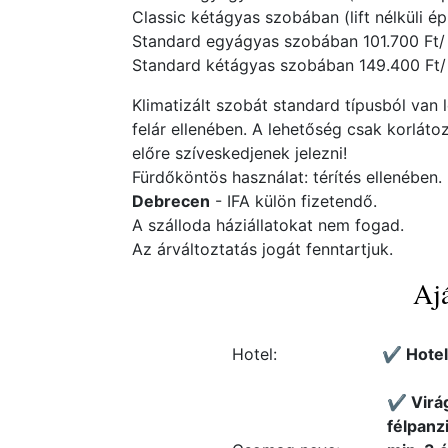
Classic kétágyas szobában (lift nélküli épü
Standard egyágyas szobában 101.700 Ft/ f
Standard kétágyas szobában 149.400 Ft/ 2
Klimatizált szobát standard típusból van 
felár ellenében. A lehetőség csak korláto
előre szíveskedjenek jelezni!
Fürdőköntös használat: térítés ellenében.
Debrecen
- IFA külön fizetendő.
A szálloda háziállatokat nem fogad.
Az árváltoztatás jogát fenntartjuk.
Ajá
Hotel:
✔️ Hote
✔️ Vir
félpanz