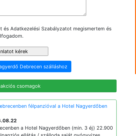
ket és Adatkezelési Szabályzatot megismertem és
lfogadom.
Nagyerdő Debrecen szálláshoz
 akciós csomagok
Debrecenben félpanzióval a Hotel Nagyerdőben
6.08.22
ecenben a Hotel Nagyerdőben (min. 3 éj) 22.900
 félpanziós ellátás / szálloda saját gyógyvizes