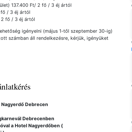
let) 137.400 Ft/ 2 fő / 3 éj ártól
ő / 3 éj ártól
 fő / 3 éj ártól
lehetőség igényelni (május 1-től szeptember 30-ig)
zott számban áll rendelkezésre, kérjük, igényüket
nlatkérés
l Nagyerdő Debrecen
ágkarnevál Debrecenben
ióval a Hotel Nagyerdőben (