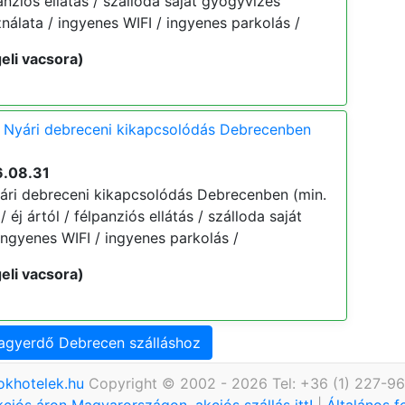
lpanziós ellátás / szálloda saját gyógyvizes
álata / ingyenes WIFI / ingyenes parkolás /
eli vacsora)
 Nyári debreceni kikapcsolódás Debrecenben
6.08.31
ári debreceni kikapcsolódás Debrecenben (min.
/ éj ártól / félpanziós ellátás / szálloda saját
ngyenes WIFI / ingyenes parkolás /
eli vacsora)
Nagyerdő Debrecen szálláshoz
okhotelek.hu
Copyright © 2002 - 2026 Tel: +36 (1) 227-9