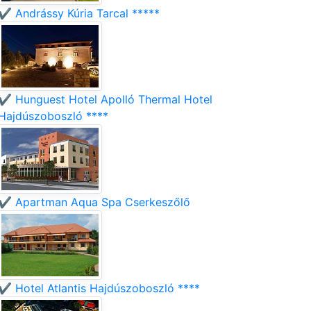
✔️ Andrássy Kúria Tarcal *****
✔️ Hunguest Hotel Apolló Thermal Hotel
Hajdúszoboszló ****
✔️ Apartman Aqua Spa Cserkeszőlő
✔️ Hotel Atlantis Hajdúszoboszló ****