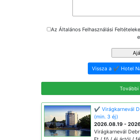
Az Általános Felhasználási Feltétele
e
Vissza a ✔️ Hotel 
További
✔️ Virágkarnevál 
(min. 3 éj)
2026.08.19 - 202
Virágkarnevál Debr
Ft / fő / éj ártól /