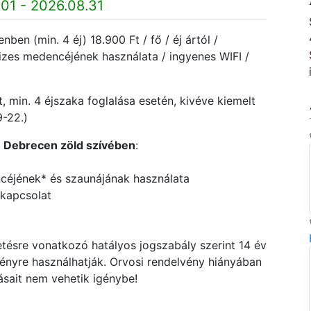
01 - 2026.08.31
en (min. 4 éj) 18.900 Ft / fő / éj ártól /
vizes medencéjének használata / ingyenes WIFI /
, min. 4 éjszaka foglalása esetén, kivéve kiemelt
9-22.)
 Debrecen zöld szívében
:
ncéjének* és szaunájának használata
) kapcsolat
ésre vonatkozó hatályos jogszabály szerint 14 év
vényre használhatják. Orvosi rendelvény hiányában
ásait nem vehetik igénybe!