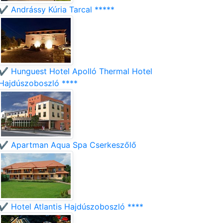
✔️ Andrássy Kúria Tarcal *****
✔️ Hunguest Hotel Apolló Thermal Hotel
Hajdúszoboszló ****
✔️ Apartman Aqua Spa Cserkeszőlő
✔️ Hotel Atlantis Hajdúszoboszló ****