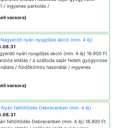
 / ingyenes parkolás /
eli vacsora)
Nagyerdő nyári nyugdíjas akció (min. 4 éj)
6.08.31
yerdő nyári nyugdíjas akció (min. 4 éj) 18.900 Ft
lpanziós ellátás / a szálloda saját fedett gyógyvizes
álata / fürdőköntös használat / ingyenes
eli vacsora)
Nyári feltöltődés Debrecenben (min. 4 éj)
6.08.31
ri feltöltődés Debrecenben (min. 4 éj) 18.900 Ft