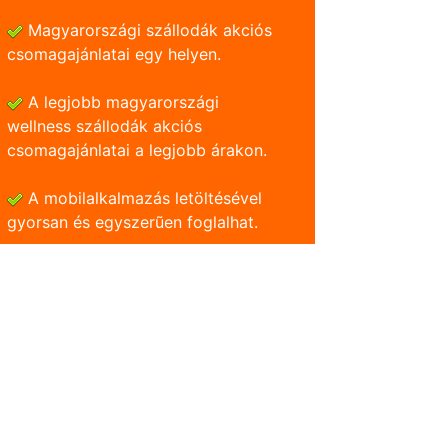
Magyarországi szállodák akciós
csomagajánlatai egy helyen.
A legjobb magyarországi
wellness szállodák akciós
csomagajánlatai a legjobb árakon.
A mobilalkalmazás letöltésével
gyorsan és egyszerũen foglalhat.