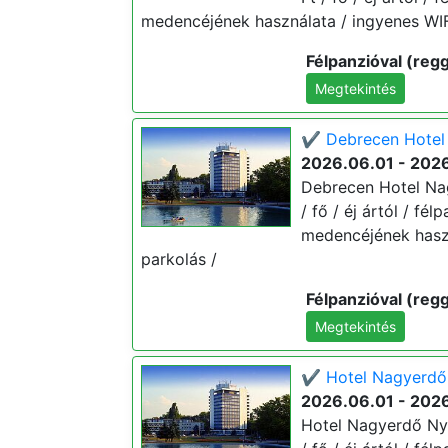
medencéjének használata / ingyenes WIFI
Félpanzióval (regg
Megtekintés
✔️ Debrecen Hotel 
2026.06.01 - 202
Debrecen Hotel Nag
/ fő / éj ártól / fé
medencéjének haszn
parkolás /
Félpanzióval (regg
Megtekintés
✔️ Hotel Nagyerdő 
2026.06.01 - 202
Hotel Nagyerdő Nyá