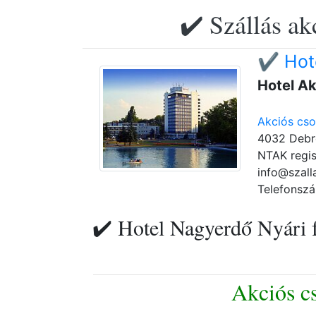
✔️ Szállás ak
✔️ Hot
Hotel A
Akciós cs
4032 Debre
NTAK regis
info@szall
Telefonszá
✔️ Hotel Nagyerdő Nyári f
Akciós c