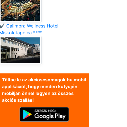
✔️ Calimbra Wellness Hotel
Miskolctapolca ****
Töltse le az akcioscsomagok.hu mobil
applikációt, hogy minden kütyüjén,
mobilján önnel legyen az összes
akciós szállás!