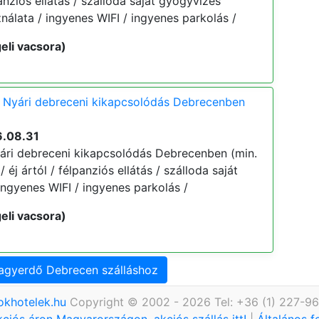
lpanziós ellátás / szálloda saját gyógyvizes
álata / ingyenes WIFI / ingyenes parkolás /
eli vacsora)
 Nyári debreceni kikapcsolódás Debrecenben
6.08.31
ári debreceni kikapcsolódás Debrecenben (min.
/ éj ártól / félpanziós ellátás / szálloda saját
ngyenes WIFI / ingyenes parkolás /
eli vacsora)
Nagyerdő Debrecen szálláshoz
okhotelek.hu
Copyright © 2002 - 2026 Tel: +36 (1) 227-9