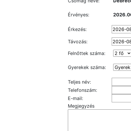
Csomag neve:
Debrece
Érvényes:
2026.0
Érkezés:
Távozás:
Felnőttek száma:
Gyerekek száma:
Teljes név:
Telefonszám:
E-mail:
Megjegyzés