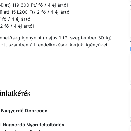
let) 119.600 Ft/ fő / 4 éj ártól
let) 151.200 Ft/ 2 fő / 4 éj ártól
ő / 4 éj ártól
 fő / 4 éj ártól
lehetőség igényelni (május 1-től szeptember 30-ig)
zott számban áll rendelkezésre, kérjük, igényüket
nlatkérés
l Nagyerdő Debrecen
l Nagyerdő Nyári feltöltődés