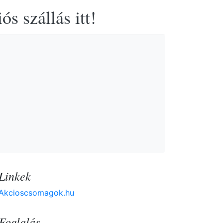
s szállás itt!
Linkek
Akcioscsomagok.hu
Foglalás