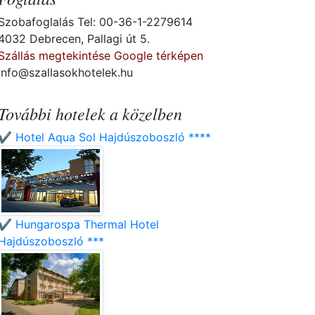
Szobafoglalás Tel: 00-36-1-2279614
4032 Debrecen, Pallagi út 5.
Szállás megtekintése Google térképen
info@szallasokhotelek.hu
További hotelek a közelben
✔️ Hotel Aqua Sol Hajdúszoboszló ****
✔️ Hungarospa Thermal Hotel
Hajdúszoboszló ***