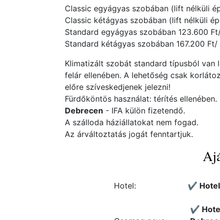
Classic egyágyas szobában (lift nélküli épü
Classic kétágyas szobában (lift nélküli épü
Standard egyágyas szobában 123.600 Ft/ f
Standard kétágyas szobában 167.200 Ft/ 2
Klimatizált szobát standard típusból van 
felár ellenében. A lehetőség csak korláto
előre szíveskedjenek jelezni!
Fürdőköntös használat: térítés ellenében.
Debrecen
- IFA külön fizetendő.
A szálloda háziállatokat nem fogad.
Az árváltoztatás jogát fenntartjuk.
Ajá
Hotel:
✔️ Hote
✔️ Hote