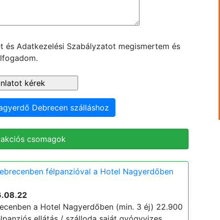
ket és Adatkezelési Szabályzatot megismertem és
lfogadom.
Nagyerdő Debrecen szálláshoz
 akciós csomagok
Debrecenben félpanzióval a Hotel Nagyerdőben
6.08.22
ecenben a Hotel Nagyerdőben (min. 3 éj) 22.900
 félpanziós ellátás / szálloda saját gyógyvizes