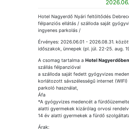
2026.06.
Hotel Nagyerdő Nyári feltöltődés Debrecenb
félpanziós ellátás / szálloda saját gyógy
ingyenes parkolás /
Érvényes: 2026.06.01 - 2026.08.31. között
időszakok, ünnepek (pl. júl. 22-25. aug. 1
A csomag tartalma a
Hotel Nagyerdőben
szállás félpanzióval
a szálloda saját fedett gyógyvizes mede
korlátozott sávszélességű internet (WIFI
parkoló használat,
Áfa
*A gyógyvizes medencét a fürdőüzemeltet
alatti gyermekek kizárólag orvosi rendel
14 év alatti gyermekek a fürdő szolgáltat
Árak: