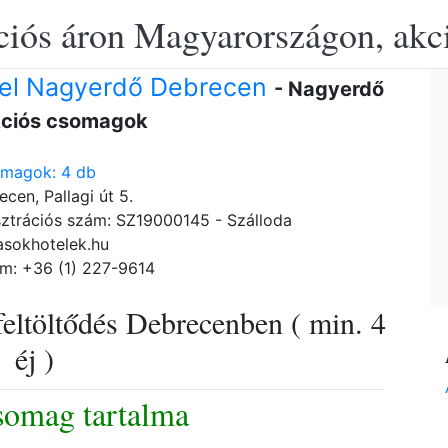
ciós áron Magyarországon, akció
el Nagyerdő Debrecen
- Nagyerdő
kciós csomagok
omagok: 4 db
cen, Pallagi út 5.
ztrációs szám: SZ19000145 - Szálloda
asokhotelek.hu
m: +36 (1) 227-9614
eltöltődés Debrecenben ( min. 4
éj )
somag tartalma