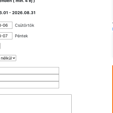
nben ( min. 4 éj )
6.01 - 2026.08.31
Csütörtök
Péntek