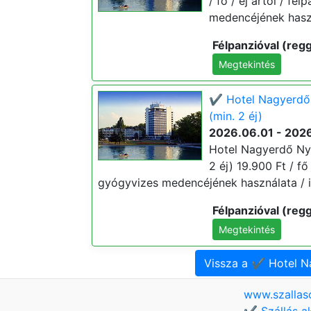
/ fő / éj ártól / fé
medencéjének haszn
Félpanzióval (regg
Megtekintés
✔️ Hotel Nagyerdő
(min. 2 éj)
2026.06.01 - 202
Hotel Nagyerdő Ny
2 éj) 19.900 Ft / fő 
gyógyvizes medencéjének használata / i
Félpanzióval (regg
Megtekintés
Vissza a ✔️ Hotel 
www.szallas