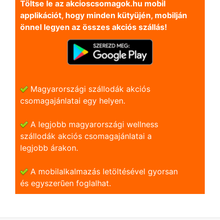
Töltse le az akcioscsomagok.hu mobil
applikációt, hogy minden kütyüjén, mobilján
önnel legyen az összes akciós szállás!
Magyarországi szállodák akciós
csomagajánlatai egy helyen.
A legjobb magyarországi wellness
szállodák akciós csomagajánlatai a
legjobb árakon.
A mobilalkalmazás letöltésével gyorsan
és egyszerũen foglalhat.