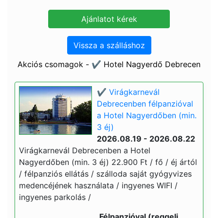
Vissza a szálláshoz
Akciós csomagok - ✔️ Hotel Nagyerdő Debrecen
✔️ Virágkarnevál
Debrecenben félpanzióval
a Hotel Nagyerdőben (min.
3 éj)
2026.08.19 - 2026.08.22
Virágkarnevál Debrecenben a Hotel
Nagyerdőben (min. 3 éj) 22.900 Ft / fő / éj ártól
/ félpanziós ellátás / szálloda saját gyógyvizes
medencéjének használata / ingyenes WIFI /
ingyenes parkolás /
Félpanzióval (reggeli