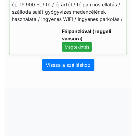
éj) 19.900 Ft / fő / éj ártól / félpanziós ellátás /
szálloda saját gyógyvizes medencéjének
használata / ingyenes WIFI / ingyenes parkolás /
Félpanzióval (reggeli
vacsora)
Megtekintés
Vissza a szálláshoz