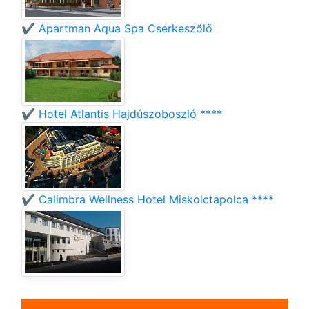
✔️ Apartman Aqua Spa Cserkeszőlő
✔️ Hotel Atlantis Hajdúszoboszló ****
✔️ Calimbra Wellness Hotel Miskolctapolca ****