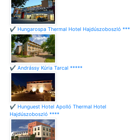
✔️ Hungarospa Thermal Hotel Hajdúszoboszló ***
✔️ Andrássy Kúria Tarcal *****
✔️ Hunguest Hotel Apolló Thermal Hotel
Hajdúszoboszló ****