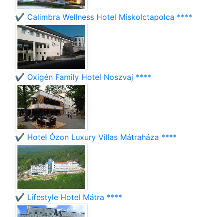
✔️ Calimbra Wellness Hotel Miskolctapolca ****
✔️ Oxigén Family Hotel Noszvaj ****
✔️ Hotel Ózon Luxury Villas Mátraháza ****
✔️ Lifestyle Hotel Mátra ****