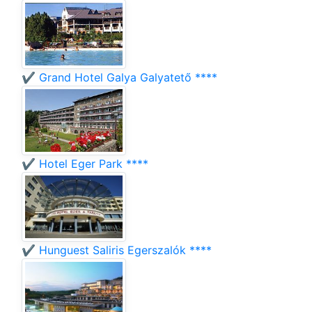
✔️ Grand Hotel Galya Galyatető ****
✔️ Hotel Eger Park ****
✔️ Hunguest Saliris Egerszalók ****