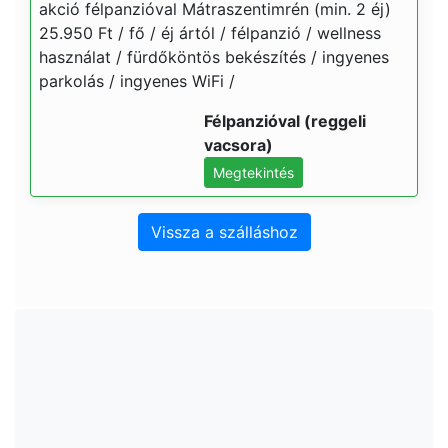
akció félpanzióval Mátraszentimrén (min. 2 éj)
25.950 Ft / fő / éj ártól / félpanzió / wellness
használat / fürdőköntös bekészítés / ingyenes
parkolás / ingyenes WiFi /
Félpanzióval (reggeli
vacsora)
Megtekintés
Vissza a szálláshoz