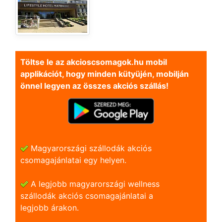
Töltse le az akcioscsomagok.hu mobil
applikációt, hogy minden kütyüjén, mobilján
önnel legyen az összes akciós szállás!
Magyarországi szállodák akciós
csomagajánlatai egy helyen.
A legjobb magyarországi wellness
szállodák akciós csomagajánlatai a
legjobb árakon.