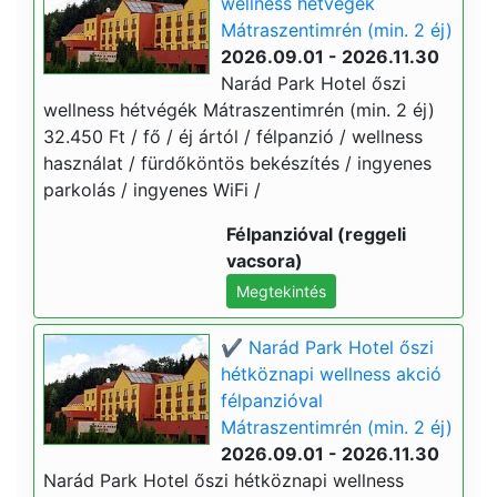
wellness hétvégék
Mátraszentimrén (min. 2 éj)
2026.09.01 - 2026.11.30
Narád Park Hotel őszi
wellness hétvégék Mátraszentimrén (min. 2 éj)
32.450 Ft / fő / éj ártól / félpanzió / wellness
használat / fürdőköntös bekészítés / ingyenes
parkolás / ingyenes WiFi /
Félpanzióval (reggeli
vacsora)
Megtekintés
✔️ Narád Park Hotel őszi
hétköznapi wellness akció
félpanzióval
Mátraszentimrén (min. 2 éj)
2026.09.01 - 2026.11.30
Narád Park Hotel őszi hétköznapi wellness