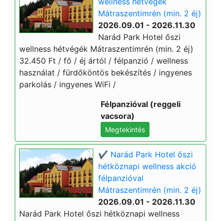
wellness hétvégék
Mátraszentimrén (min. 2 éj)
2026.09.01 - 2026.11.30
Narád Park Hotel őszi
wellness hétvégék Mátraszentimrén (min. 2 éj)
32.450 Ft / fő / éj ártól / félpanzió / wellness
használat / fürdőköntös bekészítés / ingyenes
parkolás / ingyenes WiFi /
Félpanzióval (reggeli
vacsora)
Megtekintés
✔️ Narád Park Hotel őszi
hétköznapi wellness akció
félpanzióval
Mátraszentimrén (min. 2 éj)
2026.09.01 - 2026.11.30
Narád Park Hotel őszi hétköznapi wellness