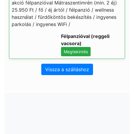
akció félpanzióval Mátraszentimrén (min. 2 éj)
25.950 Ft / fő / éj ártól / félpanzió / wellness
használat / fürdőköntös bekészítés / ingyenes
parkolás / ingyenes WiFi /
Félpanzióval (reggeli
vacsora)
Megtekintés
Vissza a szálláshoz