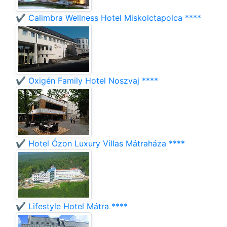
✔️ Calimbra Wellness Hotel Miskolctapolca ****
✔️ Oxigén Family Hotel Noszvaj ****
✔️ Hotel Ózon Luxury Villas Mátraháza ****
✔️ Lifestyle Hotel Mátra ****