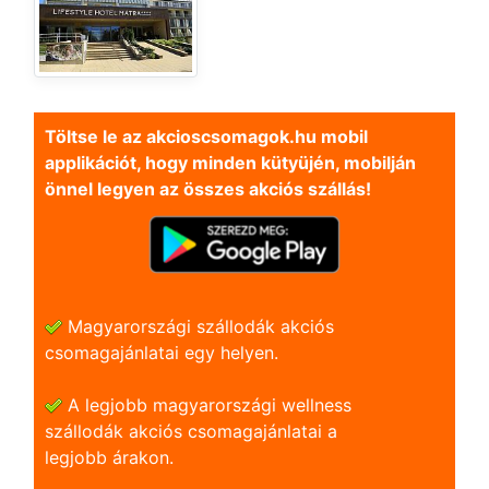
Töltse le az akcioscsomagok.hu mobil
applikációt, hogy minden kütyüjén, mobilján
önnel legyen az összes akciós szállás!
Magyarországi szállodák akciós
csomagajánlatai egy helyen.
A legjobb magyarországi wellness
szállodák akciós csomagajánlatai a
legjobb árakon.