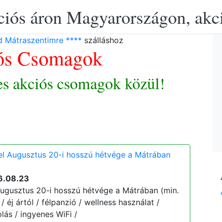
ciós áron Magyarországon, akció
d Mátraszentimre ****
szálláshoz
ós Csomagok
es akciós csomagok közül!
el Augusztus 20-i hosszú hétvége a Mátrában
6.08.23
ugusztus 20-i hosszú hétvége a Mátrában (min.
 / éj ártól / félpanzió / wellness használat /
lás / ingyenes WiFi /