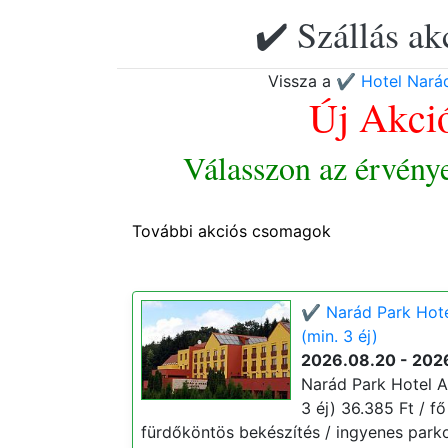
✔️ Szállás ak
Vissza a
✔️ Hotel Nará
Új Akci
Válasszon az érvény
További akciós csomagok
✔️ Narád Park Hot
(min. 3 éj)
2026.08.20 - 202
Narád Park Hotel A
3 éj) 36.385 Ft / fő
fürdőköntös bekészítés / ingyenes parko