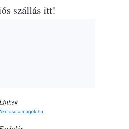
s szállás itt!
Linkek
Akcioscsomagok.hu
Foglalás