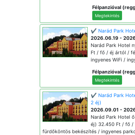
Félpanzióval (regg
Megtekintés
✔️ Narád Park Hotel
2026.06.19 - 202
Narád Park Hotel ny
Ft / fő / éj ártól /
ingyenes WiFi / ing
Félpanzióval (regg
Megtekintés
✔️ Narád Park Hote
2 éj)
2026.09.01 - 2026
Narád Park Hotel ő
éj) 32.450 Ft / fő /
fürdőköntös bekészítés / ingyenes parko