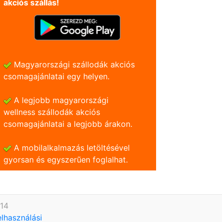
akciós szállás!
Magyarországi szállodák akciós
csomagajánlatai egy helyen.
A legjobb magyarországi
wellness szállodák akciós
csomagajánlatai a legjobb árakon.
A mobilalkalmazás letöltésével
gyorsan és egyszerũen foglalhat.
614
elhasználási