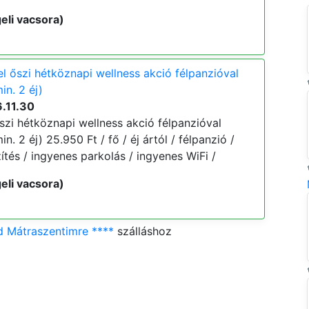
eli vacsora)
l őszi hétköznapi wellness akció félpanzióval
in. 2 éj)
.11.30
szi hétköznapi wellness akció félpanzióval
. 2 éj) 25.950 Ft / fő / éj ártól / félpanzió /
tés / ingyenes parkolás / ingyenes WiFi /
eli vacsora)
d Mátraszentimre ****
szálláshoz