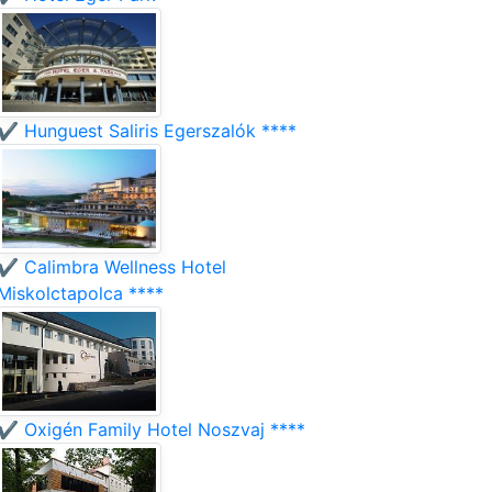
✔️ Hunguest Saliris Egerszalók ****
✔️ Calimbra Wellness Hotel
Miskolctapolca ****
✔️ Oxigén Family Hotel Noszvaj ****