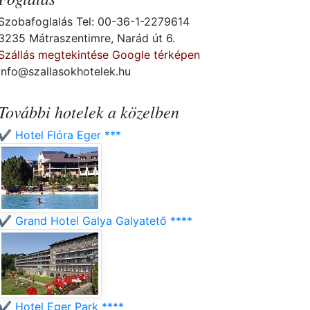
Szobafoglalás Tel: 00-36-1-2279614
3235 Mátraszentimre, Narád út 6.
Szállás megtekintése Google térképen
info@szallasokhotelek.hu
További hotelek a közelben
✔️ Hotel Flóra Eger ***
✔️ Grand Hotel Galya Galyatető ****
✔️ Hotel Eger Park ****