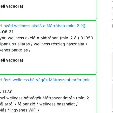
eli vacsora)
 nyári wellness akció a Mátrában (min. 2 éj)
6.08.31
ári wellness akció a Mátrában (min. 2 éj) 31.950
 félpanziós ellátás / wellness részleg használat /
yenes parkolás /
eli vacsora)
l őszi wellness hétvégék Mátraszentimrén (min.
.11.30
szi wellness hétvégék Mátraszentimrén (min. 2
 éj ártól / félpanzió / wellness használat /
lás / ingyenes WiFi /