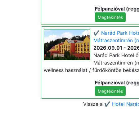
Félpanzióval (regg
Megtekintés
✔️ Narád Park Hote
Mátraszentimrén (m
2026.09.01 - 2026
Narád Park Hotel ő
Mátraszentimrén (min
wellness használat / fürdőköntös bekészí
Félpanzióval (regg
Megtekintés
Vissza a
✔️ Hotel Nará