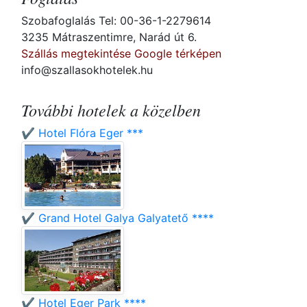
Szobafoglalás Tel: 00-36-1-2279614
3235 Mátraszentimre, Narád út 6.
Szállás megtekintése Google térképen
info@szallasokhotelek.hu
További hotelek a közelben
✔️ Hotel Flóra Eger ***
✔️ Grand Hotel Galya Galyatető ****
✔️ Hotel Eger Park ****