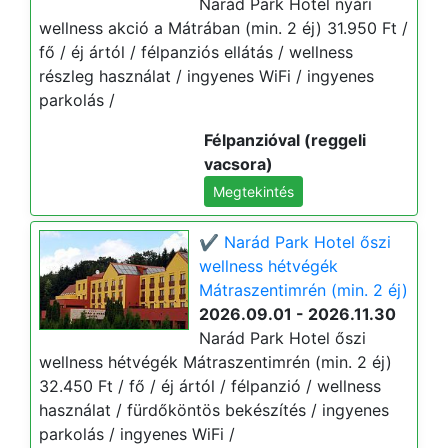
Narád Park Hotel nyári
wellness akció a Mátrában (min. 2 éj) 31.950 Ft /
fő / éj ártól / félpanziós ellátás / wellness
részleg használat / ingyenes WiFi / ingyenes
parkolás /
Félpanzióval (reggeli
vacsora)
Megtekintés
✔️ Narád Park Hotel őszi
wellness hétvégék
Mátraszentimrén (min. 2 éj)
2026.09.01 - 2026.11.30
Narád Park Hotel őszi
wellness hétvégék Mátraszentimrén (min. 2 éj)
32.450 Ft / fő / éj ártól / félpanzió / wellness
használat / fürdőköntös bekészítés / ingyenes
parkolás / ingyenes WiFi /