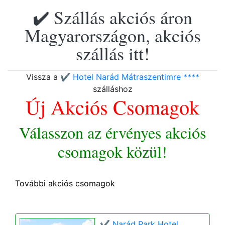
✔️ Szállás akciós áron
Magyarországon, akciós
szállás itt!
Vissza a
✔️ Hotel Narád Mátraszentimre ****
szálláshoz
Új Akciós Csomagok
Válasszon az érvényes akciós
csomagok közül!
További akciós csomagok
✔️ Narád Park Hotel