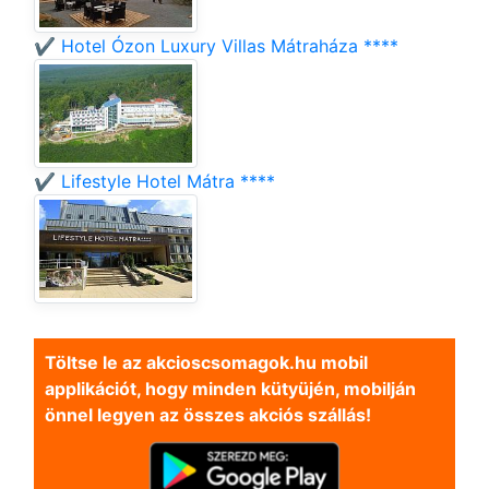
✔️ Hotel Ózon Luxury Villas Mátraháza ****
✔️ Lifestyle Hotel Mátra ****
Töltse le az akcioscsomagok.hu mobil
applikációt, hogy minden kütyüjén, mobilján
önnel legyen az összes akciós szállás!