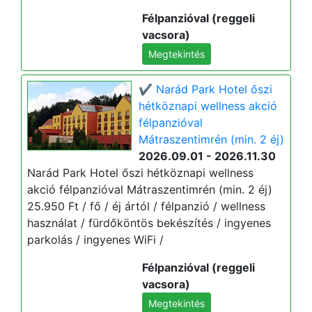
Félpanzióval (reggeli
vacsora)
Megtekintés
✔️ Narád Park Hotel őszi
hétköznapi wellness akció
félpanzióval
Mátraszentimrén (min. 2 éj)
2026.09.01 - 2026.11.30
Narád Park Hotel őszi hétköznapi wellness
akció félpanzióval Mátraszentimrén (min. 2 éj)
25.950 Ft / fő / éj ártól / félpanzió / wellness
használat / fürdőköntös bekészítés / ingyenes
parkolás / ingyenes WiFi /
Félpanzióval (reggeli
vacsora)
Megtekintés