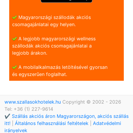
Magyarországi szállodák akciós
csomagajánlatai egy helyen.
A legjobb magyarországi wellness
szállodák akciós csomagajánlatai a
legjobb árakon.
A mobilalkalmazás letöltésével gyorsan
és egyszerũen foglalhat.
www.szallasokhotelek.hu
Copyright © 2002 - 2026
Tel: +36 (1) 227-9614
✔️ Szállás akciós áron Magyarországon, akciós szállás
itt!
|
Általános felhasználási feltételek
|
Adatvédelmi
irányelvek