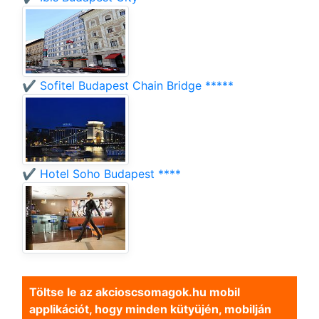
✔️ Sofitel Budapest Chain Bridge *****
✔️ Hotel Soho Budapest ****
Töltse le az akcioscsomagok.hu mobil
applikációt, hogy minden kütyüjén, mobilján