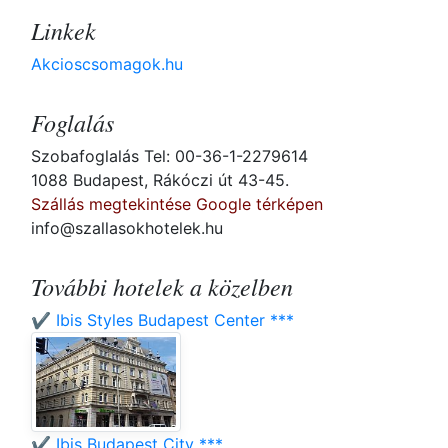
Linkek
Akcioscsomagok.hu
Foglalás
Szobafoglalás Tel: 00-36-1-2279614
1088 Budapest, Rákóczi út 43-45.
Szállás megtekintése Google térképen
info@szallasokhotelek.hu
További hotelek a közelben
✔️ Ibis Styles Budapest Center ***
✔️ Ibis Budapest City ***