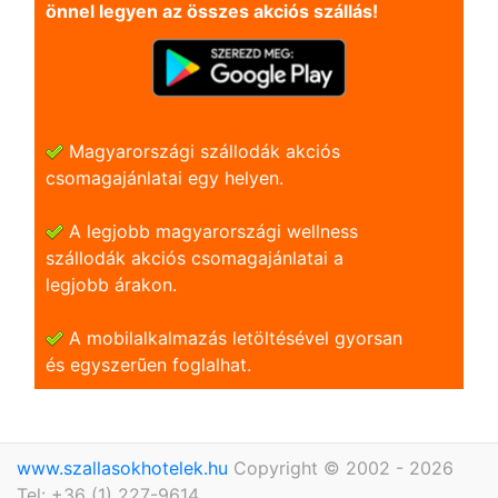
önnel legyen az összes akciós szállás!
Magyarországi szállodák akciós
csomagajánlatai egy helyen.
A legjobb magyarországi wellness
szállodák akciós csomagajánlatai a
legjobb árakon.
A mobilalkalmazás letöltésével gyorsan
és egyszerũen foglalhat.
www.szallasokhotelek.hu
Copyright © 2002 - 2026
Tel: +36 (1) 227-9614