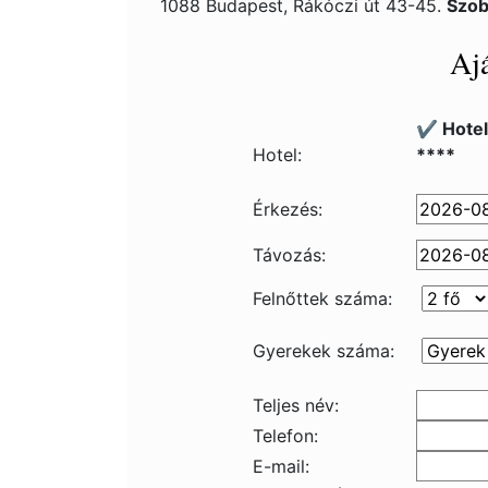
1088 Budapest, Rákóczi út 43-45.
Szob
Ajá
✔️ Hote
Hotel:
****
Érkezés:
Távozás:
Felnőttek száma:
Gyerekek száma:
Teljes név:
Telefon:
E-mail: