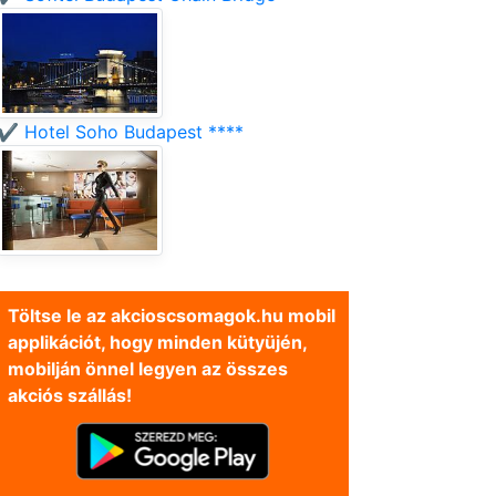
✔️ Hotel Soho Budapest ****
Töltse le az akcioscsomagok.hu mobil
applikációt, hogy minden kütyüjén,
mobilján önnel legyen az összes
akciós szállás!