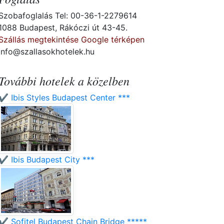
Szobafoglalás Tel: 00-36-1-2279614
1088 Budapest, Rákóczi út 43-45.
Szállás megtekintése Google térképen
info@szallasokhotelek.hu
További hotelek a közelben
✔️ Ibis Styles Budapest Center ***
✔️ Ibis Budapest City ***
✔️ Sofitel Budapest Chain Bridge *****