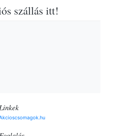
s szállás itt!
Linkek
Akcioscsomagok.hu
Foglalás