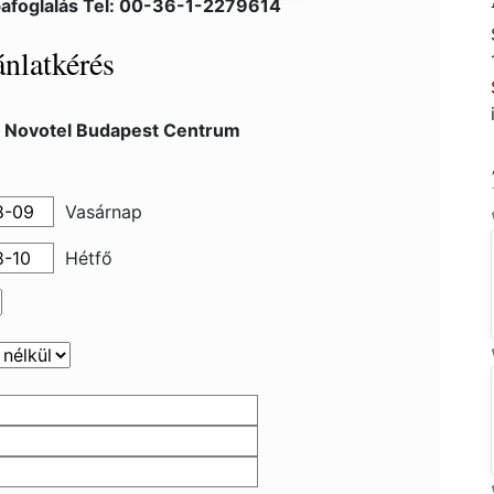
afoglalás Tel: 00-36-1-2279614
nlatkérés
l Novotel Budapest Centrum
Vasárnap
Hétfő