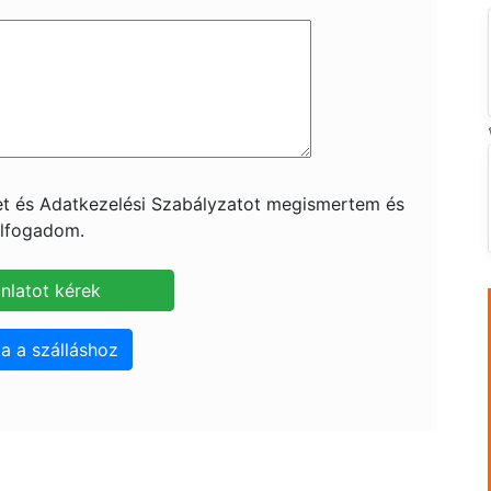
ket és Adatkezelési Szabályzatot megismertem és
lfogadom.
a a szálláshoz