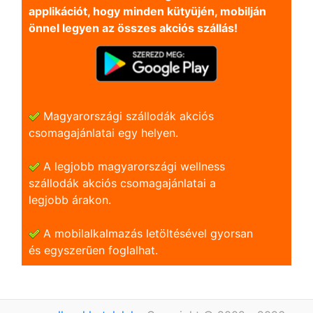
applikációt, hogy minden kütyüjén, mobilján
önnel legyen az összes akciós szállás!
Magyarországi szállodák akciós
csomagajánlatai egy helyen.
A legjobb magyarországi wellness
szállodák akciós csomagajánlatai a
legjobb árakon.
A mobilalkalmazás letöltésével gyorsan
és egyszerũen foglalhat.