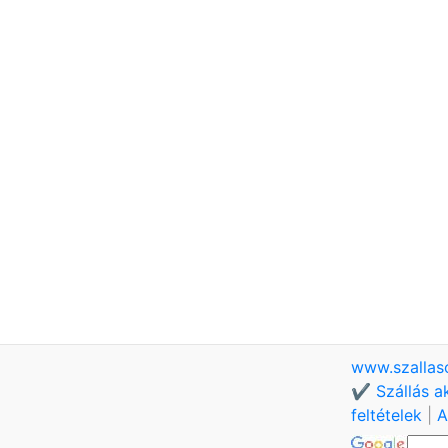
www.szallas
✔️ Szállás a
feltételek
|
A