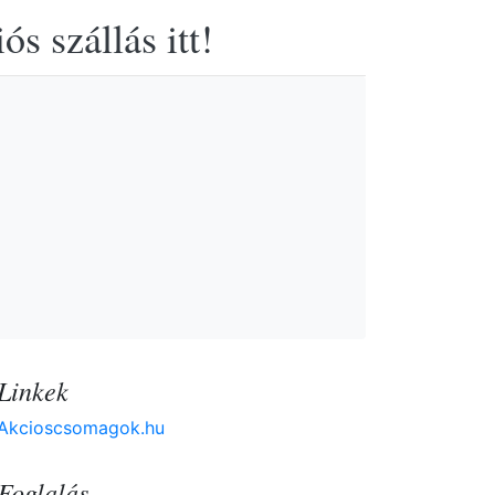
s szállás itt!
Linkek
Akcioscsomagok.hu
Foglalás