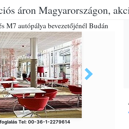
ciós áron Magyarországon, akció
és M7 autópálya bevezetőjénél Budán
foglalás Tel: 00-36-1-2279614