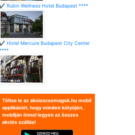
✔️ Rubin Wellness Hotel Budapest ****
✔️ Hotel Mercure Budapest City Center
****
Töltse le az akcioscsomagok.hu mobil
applikációt, hogy minden kütyüjén,
mobilján önnel legyen az összes
akciós szállás!