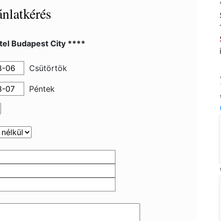
nlatkérés
el Budapest City ****
Csütörtök
Péntek