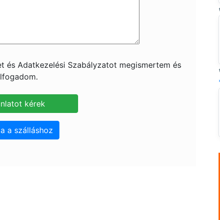
ket és Adatkezelési Szabályzatot megismertem és
lfogadom.
a a szálláshoz