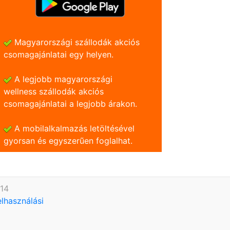
Magyarországi szállodák akciós
csomagajánlatai egy helyen.
A legjobb magyarországi
wellness szállodák akciós
csomagajánlatai a legjobb árakon.
A mobilalkalmazás letöltésével
gyorsan és egyszerũen foglalhat.
614
elhasználási