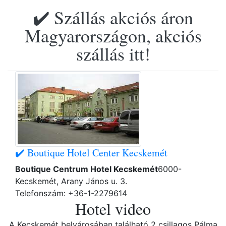
✔️ Szállás akciós áron
Magyarországon, akciós
szállás itt!
✔️ Boutique Hotel Center Kecskemét
Boutique Centrum Hotel Kecskemét
6000-
Kecskemét, Arany János u. 3.
Telefonszám: +36-1-2279614
Hotel video
A Kecskemét belvárosában található 2 csillagos Pálma