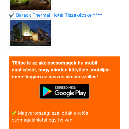
✔️ Barack Thermal Hotel Tiszakécske ****
Töltse le az akcioscsomagok.hu mobil
applikációt, hogy minden kütyüjén, mobilján
önnel legyen az összes akciós szállás!
Magyarországi szállodák akciós
csomagajánlatai egy helyen.