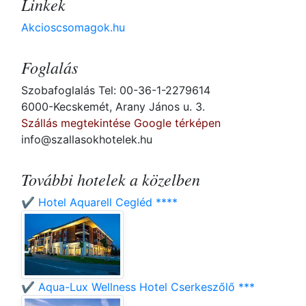
Linkek
Akcioscsomagok.hu
Foglalás
Szobafoglalás Tel: 00-36-1-2279614
6000-Kecskemét, Arany János u. 3.
Szállás megtekintése Google térképen
info@szallasokhotelek.hu
További hotelek a közelben
✔️ Hotel Aquarell Cegléd ****
✔️ Aqua-Lux Wellness Hotel Cserkeszőlő ***