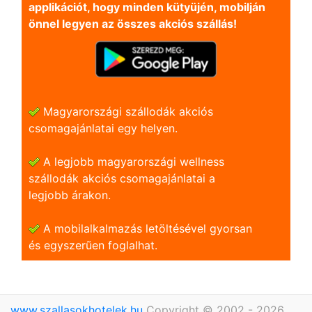
applikációt, hogy minden kütyüjén, mobilján
önnel legyen az összes akciós szállás!
Magyarországi szállodák akciós
csomagajánlatai egy helyen.
A legjobb magyarországi wellness
szállodák akciós csomagajánlatai a
legjobb árakon.
A mobilalkalmazás letöltésével gyorsan
és egyszerũen foglalhat.
www.szallasokhotelek.hu
Copyright © 2002 - 2026