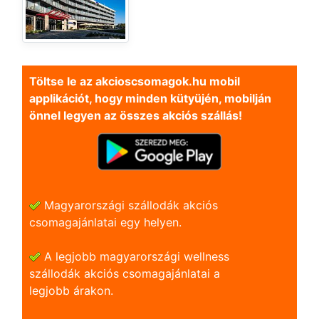
Töltse le az akcioscsomagok.hu mobil
applikációt, hogy minden kütyüjén, mobilján
önnel legyen az összes akciós szállás!
Magyarországi szállodák akciós
csomagajánlatai egy helyen.
A legjobb magyarországi wellness
szállodák akciós csomagajánlatai a
legjobb árakon.