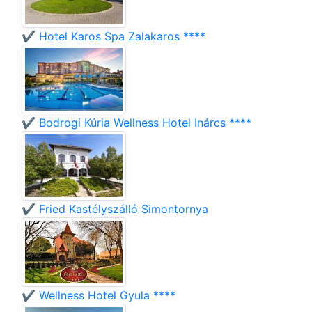
✔️ Hotel Karos Spa Zalakaros ****
✔️ Bodrogi Kúria Wellness Hotel Inárcs ****
✔️ Fried Kastélyszálló Simontornya
✔️ Wellness Hotel Gyula ****