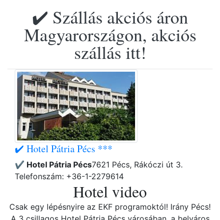
✔️ Szállás akciós áron
Magyarországon, akciós
szállás itt!
✔️ Hotel Pátria Pécs ***
✔️ Hotel Pátria Pécs
7621 Pécs, Rákóczi út 3.
Telefonszám: +36-1-2279614
Hotel video
Csak egy lépésnyire az EKF programoktól! Irány Pécs!
A 3 csillagos Hotel Pátria Pécs városában, a belváros