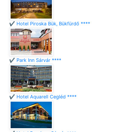
✔️ Hotel Piroska Bük, Bükfürdő ****
✔️ Park Inn Sárvár ****
✔️ Hotel Aquarell Cegléd ****