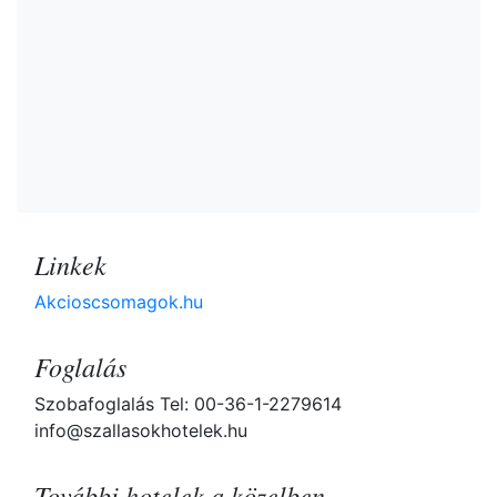
Linkek
Akcioscsomagok.hu
Foglalás
Szobafoglalás Tel: 00-36-1-2279614
info@szallasokhotelek.hu
További hotelek a közelben