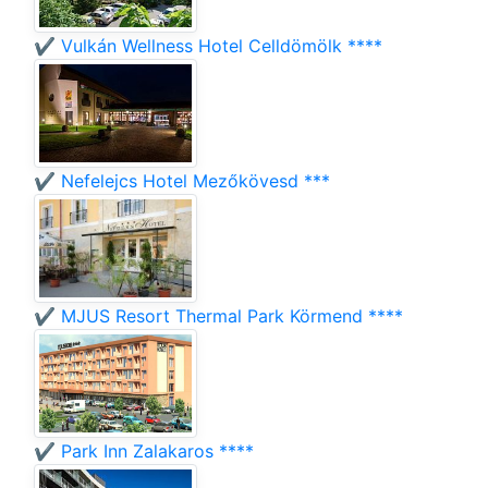
✔️ Vulkán Wellness Hotel Celldömölk ****
✔️ Nefelejcs Hotel Mezőkövesd ***
✔️ MJUS Resort Thermal Park Körmend ****
✔️ Park Inn Zalakaros ****