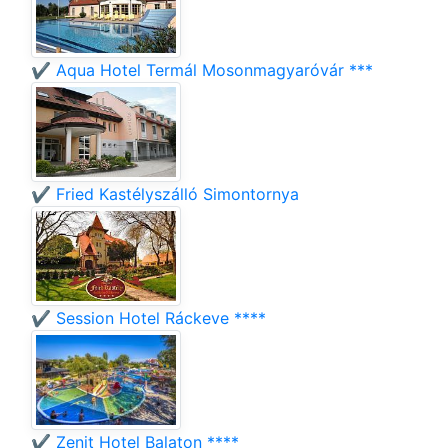
✔️ Aqua Hotel Termál Mosonmagyaróvár ***
✔️ Fried Kastélyszálló Simontornya
✔️ Session Hotel Ráckeve ****
✔️ Zenit Hotel Balaton ****