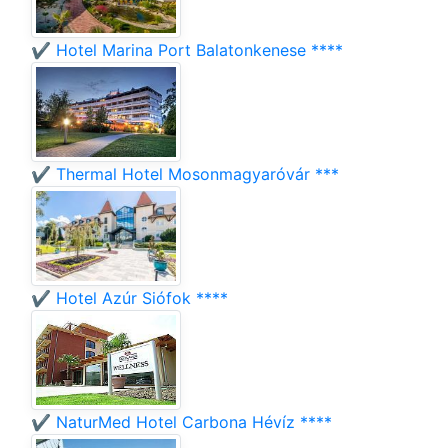
✔️ Hotel Marina Port Balatonkenese ****
✔️ Thermal Hotel Mosonmagyaróvár ***
✔️ Hotel Azúr Siófok ****
✔️ NaturMed Hotel Carbona Hévíz ****