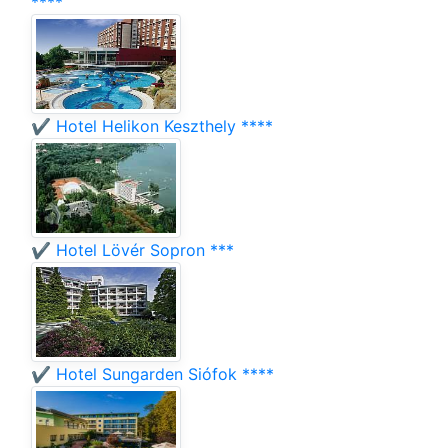
****
✔️ Hotel Helikon Keszthely ****
✔️ Hotel Lövér Sopron ***
✔️ Hotel Sungarden Siófok ****