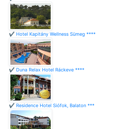
✔️ Hotel Kapitány Wellness Sümeg ****
✔️ Duna Relax Hotel Ráckeve ****
✔️ Residence Hotel Siófok, Balaton ***