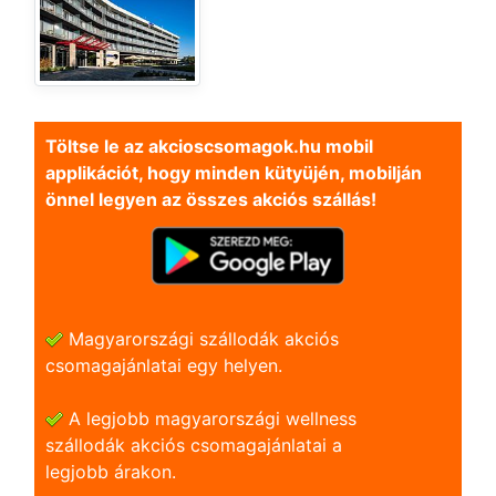
Töltse le az akcioscsomagok.hu mobil
applikációt, hogy minden kütyüjén, mobilján
önnel legyen az összes akciós szállás!
Magyarországi szállodák akciós
csomagajánlatai egy helyen.
A legjobb magyarországi wellness
szállodák akciós csomagajánlatai a
legjobb árakon.