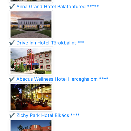
✔️ Anna Grand Hotel Balatonfüred *****
✔️ Drive Inn Hotel Törökbálint ***
✔️ Abacus Wellness Hotel Herceghalom ****
✔️ Zichy Park Hotel Bikács ****