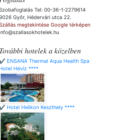
Szobafoglalás Tel: 00-36-1-2279614
9026 Győr, Hédervári utca 22.
Szállás megtekintése Google térképen
info@szallasokhotelek.hu
További hotelek a közelben
✔️ ENSANA Thermal Aqua Health Spa
Hotel Hévíz ****
✔️ Hotel Helikon Keszthely ****