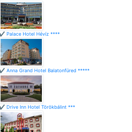
✔️ Palace Hotel Hévíz ****
✔️ Anna Grand Hotel Balatonfüred *****
✔️ Drive Inn Hotel Törökbálint ***