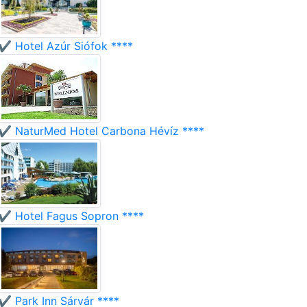
✔️ Hotel Azúr Siófok ****
✔️ NaturMed Hotel Carbona Hévíz ****
✔️ Hotel Fagus Sopron ****
✔️ Park Inn Sárvár ****