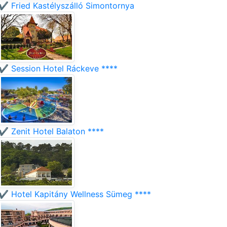
✔️ Fried Kastélyszálló Simontornya
✔️ Session Hotel Ráckeve ****
✔️ Zenit Hotel Balaton ****
✔️ Hotel Kapitány Wellness Sümeg ****