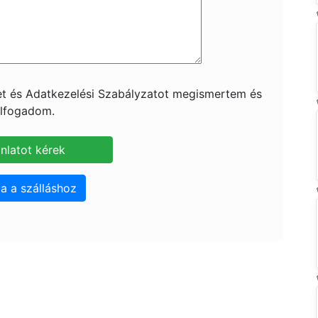
ket és Adatkezelési Szabályzatot megismertem és
lfogadom.
a a szálláshoz