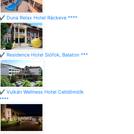
✔️ Duna Relax Hotel Ráckeve ****
✔️ Residence Hotel Siófok, Balaton ***
✔️ Vulkán Wellness Hotel Celldömölk
****