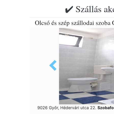
✔️ Szállás ak
Olcsó és szép szállodai szoba
9026 Győr, Hédervári utca 22.
Szobafo