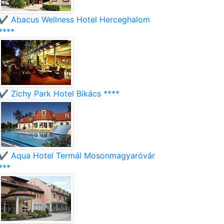
✔️ Abacus Wellness Hotel Herceghalom
****
✔️ Zichy Park Hotel Bikács ****
✔️ Aqua Hotel Termál Mosonmagyaróvár
***