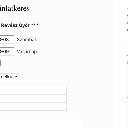
nlatkérés
l Révész Győr ***
Szombat
Vasárnap