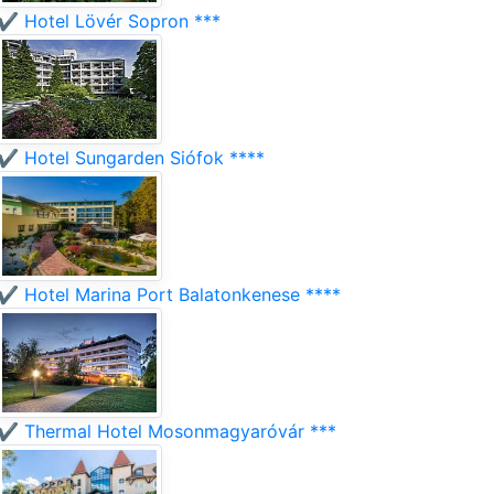
✔️ Hotel Lövér Sopron ***
✔️ Hotel Sungarden Siófok ****
✔️ Hotel Marina Port Balatonkenese ****
✔️ Thermal Hotel Mosonmagyaróvár ***