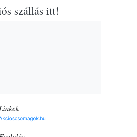
s szállás itt!
Linkek
Akcioscsomagok.hu
Foglalás