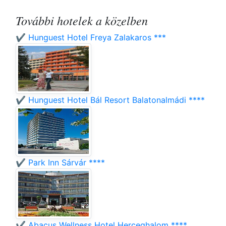
További hotelek a közelben
✔️ Hunguest Hotel Freya Zalakaros ***
✔️ Hunguest Hotel Bál Resort Balatonalmádi ****
✔️ Park Inn Sárvár ****
✔️ Abacus Wellness Hotel Herceghalom ****