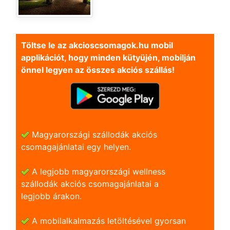
Töltse le az akcioscsomagok.hu mobil
applikációt, hogy minden kütyüjén, mobilján
önnel legyen az összes akciós szállás!
Magyarországi szállodák akciós
csomagajánlatai egy helyen.
A legjobb magyarországi wellness
szállodák akciós csomagajánlatai a
legjobb árakon.
A mobilalkalmazás letöltésével gyorsan