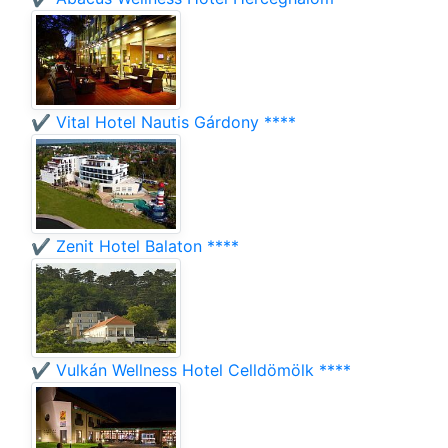
✔️ Vital Hotel Nautis Gárdony ****
✔️ Zenit Hotel Balaton ****
✔️ Vulkán Wellness Hotel Celldömölk ****