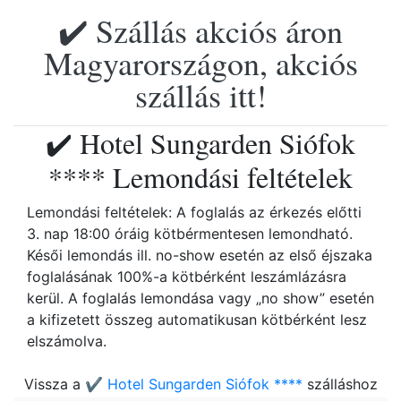
✔️ Szállás akciós áron
Magyarországon, akciós
szállás itt!
✔️ Hotel Sungarden Siófok
**** Lemondási feltételek
Lemondási feltételek: A foglalás az érkezés előtti
3. nap 18:00 óráig kötbérmentesen lemondható.
Késői lemondás ill. no-show esetén az első éjszaka
foglalásának 100%-a kötbérként leszámlázásra
kerül. A foglalás lemondása vagy „no show” esetén
a kifizetett összeg automatikusan kötbérként lesz
elszámolva.
Vissza a
✔️ Hotel Sungarden Siófok ****
szálláshoz