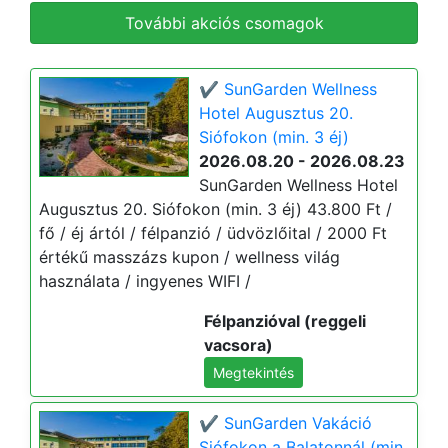
További akciós csomagok
✔️ SunGarden Wellness
Hotel Augusztus 20.
Siófokon (min. 3 éj)
2026.08.20 - 2026.08.23
SunGarden Wellness Hotel
Augusztus 20. Siófokon (min. 3 éj) 43.800 Ft /
fő / éj ártól / félpanzió / üdvözlőital / 2000 Ft
értékű masszázs kupon / wellness világ
használata / ingyenes WIFI /
Félpanzióval (reggeli
vacsora)
Megtekintés
✔️ SunGarden Vakáció
Siófokon a Balatonnál (min.