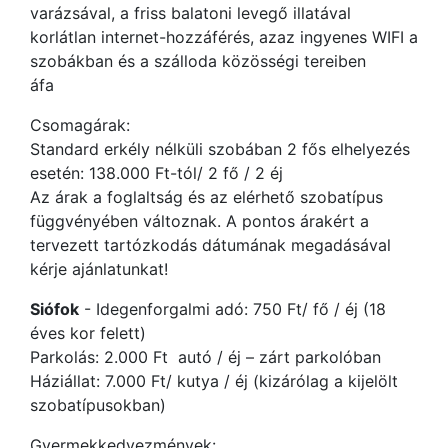
varázsával, a friss balatoni levegő illatával
korlátlan internet-hozzáférés, azaz ingyenes WIFI a
szobákban és a szálloda közösségi tereiben
áfa
Csomagárak:
Standard erkély nélküli szobában 2 fős elhelyezés
esetén: 138.000 Ft-tól/ 2 fő / 2 éj
Az árak a foglaltság és az elérhető szobatípus
függvényében változnak. A pontos árakért a
tervezett tartózkodás dátumának megadásával
kérje ajánlatunkat!
Siófok
- Idegenforgalmi adó: 750 Ft/ fő / éj (18
éves kor felett)
Parkolás: 2.000 Ft autó / éj – zárt parkolóban
Háziállat: 7.000 Ft/ kutya / éj (kizárólag a kijelölt
szobatípusokban)
Gyermekkedvezmények: