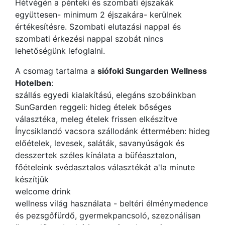
Hétvégén a pénteki és szombati éjszakák
együttesen- minimum 2 éjszakára- kerülnek
értékesítésre. Szombati elutazási nappal és
szombati érkezési nappal szobát nincs
lehetőségünk lefoglalni.
A csomag tartalma a
siófoki Sungarden Wellness
Hotelben
:
szállás egyedi kialakítású, elegáns szobáinkban
SunGarden reggeli: hideg ételek bőséges
választéka, meleg ételek frissen elkészítve
Ínycsiklandó vacsora szállodánk éttermében: hideg
előételek, levesek, saláták, savanyúságok és
desszertek széles kínálata a büféasztalon,
főételeink svédasztalos választékát a'la minute
készítjük
welcome drink
wellness világ használata - beltéri élménymedence
és pezsgőfürdő, gyermekpancsoló, szezonálisan