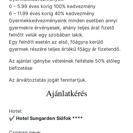
0 – 5.99 éves korig 100% kedvezmény
6 – 11.99 éves korig 40% kedvezmény
Gyermekkedvezményeink minden esetben annyi
gyermekre érvényesek, ahány teljes árat fizető
felnőtt velük egy szobában lakik.
Egy felnőtt esetén az első, főágyra kerülő
gyermek részére teljes értékű főágy ár fizetendő.
Az ajánlat igénybe vételének feltétele 50% előleg
befizetése
Az árváltoztatás jogát fenntartjuk.
Ajánlatkérés
Hotel:
✔️ Hotel Sungarden Siófok ****
Csomag neve: