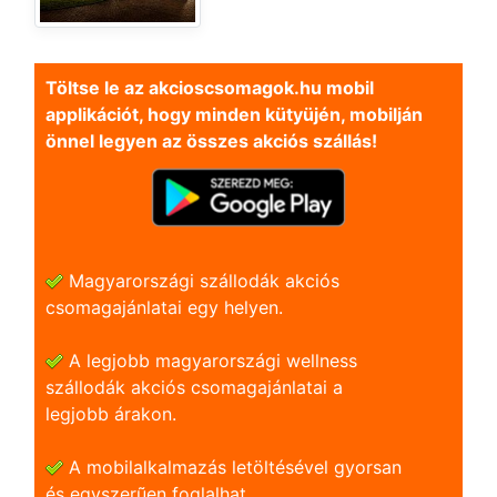
Töltse le az akcioscsomagok.hu mobil
applikációt, hogy minden kütyüjén, mobilján
önnel legyen az összes akciós szállás!
Magyarországi szállodák akciós
csomagajánlatai egy helyen.
A legjobb magyarországi wellness
szállodák akciós csomagajánlatai a
legjobb árakon.
A mobilalkalmazás letöltésével gyorsan
és egyszerũen foglalhat.