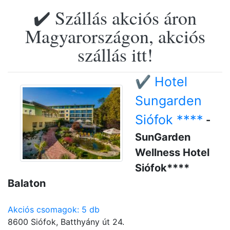
✔️ Szállás akciós áron
Magyarországon, akciós
szállás itt!
✔️ Hotel
Sungarden
Siófok ****
-
SunGarden
Wellness Hotel
Siófok****
Balaton
Akciós csomagok: 5 db
8600 Siófok, Batthyány út 24.