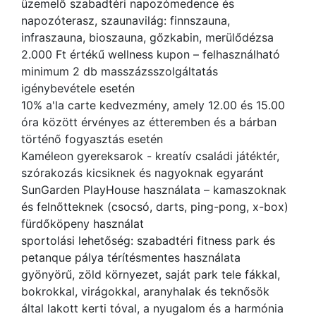
üzemelő szabadtéri napozómedence és
napozóterasz, szaunavilág: finnszauna,
infraszauna, bioszauna, gőzkabin, merülődézsa
2.000 Ft értékű wellness kupon – felhasználható
minimum 2 db masszázsszolgáltatás
igénybevétele esetén
10% a'la carte kedvezmény, amely 12.00 és 15.00
óra között érvényes az étteremben és a bárban
történő fogyasztás esetén
Kaméleon gyereksarok - kreatív családi játéktér,
szórakozás kicsiknek és nagyoknak egyaránt
SunGarden PlayHouse használata – kamaszoknak
és felnőtteknek (csocsó, darts, ping-pong, x-box)
fürdőköpeny használat
sportolási lehetőség: szabadtéri fitness park és
petanque pálya térítésmentes használata
gyönyörű, zöld környezet, saját park tele fákkal,
bokrokkal, virágokkal, aranyhalak és teknősök
által lakott kerti tóval, a nyugalom és a harmónia