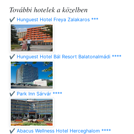
További hotelek a közelben
✔️ Hunguest Hotel Freya Zalakaros ***
✔️ Hunguest Hotel Bál Resort Balatonalmádi ****
✔️ Park Inn Sárvár ****
✔️ Abacus Wellness Hotel Herceghalom ****