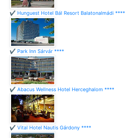
✔️ Hunguest Hotel Bál Resort Balatonalmádi ****
✔️ Park Inn Sárvár ****
✔️ Abacus Wellness Hotel Herceghalom ****
✔️ Vital Hotel Nautis Gárdony ****