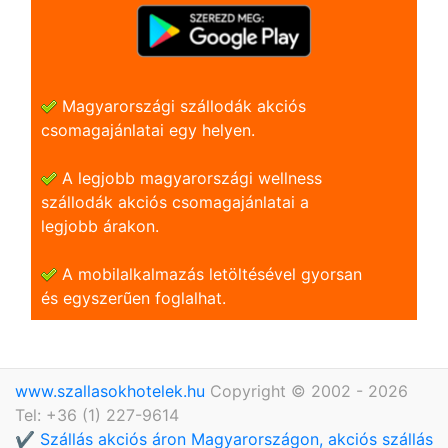
Magyarországi szállodák akciós
csomagajánlatai egy helyen.
A legjobb magyarországi wellness
szállodák akciós csomagajánlatai a
legjobb árakon.
A mobilalkalmazás letöltésével gyorsan
és egyszerũen foglalhat.
www.szallasokhotelek.hu
Copyright © 2002 - 2026
Tel: +36 (1) 227-9614
✔️ Szállás akciós áron Magyarországon, akciós szállás