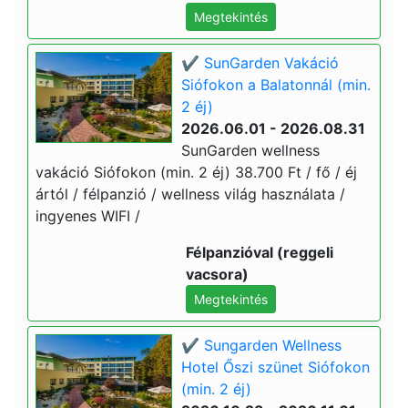
Megtekintés
✔️ SunGarden Vakáció
Siófokon a Balatonnál (min.
2 éj)
2026.06.01 - 2026.08.31
SunGarden wellness
vakáció Siófokon (min. 2 éj) 38.700 Ft / fő / éj
ártól / félpanzió / wellness világ használata /
ingyenes WIFI /
Félpanzióval (reggeli
vacsora)
Megtekintés
✔️ Sungarden Wellness
Hotel Őszi szünet Siófokon
(min. 2 éj)