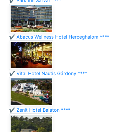
✔️ Park Inn Sárvár ****
✔️ Abacus Wellness Hotel Herceghalom ****
✔️ Vital Hotel Nautis Gárdony ****
✔️ Zenit Hotel Balaton ****