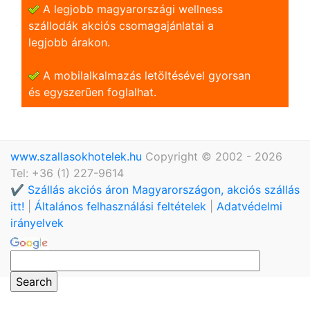
A legjobb magyarországi wellness
szállodák akciós csomagajánlatai a
legjobb árakon.
A mobilalkalmazás letöltésével gyorsan
és egyszerũen foglalhat.
www.szallasokhotelek.hu
Copyright © 2002 - 2026
Tel: +36 (1) 227-9614
✔️ Szállás akciós áron Magyarországon, akciós szállás
itt!
|
Általános felhasználási feltételek
|
Adatvédelmi
irányelvek