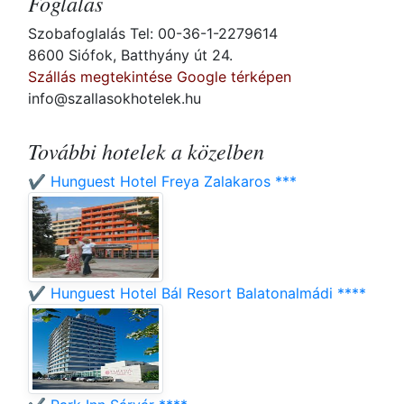
Foglalás
Szobafoglalás Tel: 00-36-1-2279614
8600 Siófok, Batthyány út 24.
Szállás megtekintése Google térképen
info@szallasokhotelek.hu
További hotelek a közelben
✔️ Hunguest Hotel Freya Zalakaros ***
✔️ Hunguest Hotel Bál Resort Balatonalmádi ****