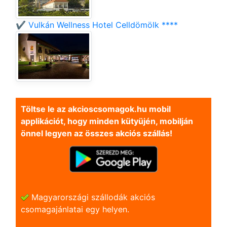
✔️ Vulkán Wellness Hotel Celldömölk ****
Töltse le az akcioscsomagok.hu mobil
applikációt, hogy minden kütyüjén, mobilján
önnel legyen az összes akciós szállás!
Magyarországi szállodák akciós
csomagajánlatai egy helyen.