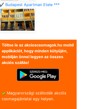
✔️ Budapest Apartman Etele ***
Töltse le az akcioscsomagok.hu mobil
applikációt, hogy minden kütyüjén,
mobilján önnel legyen az összes
akciós szállás!
Magyarországi szállodák akciós
csomagajánlatai egy helyen.