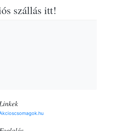
s szállás itt!
Linkek
Akcioscsomagok.hu
Foglalás