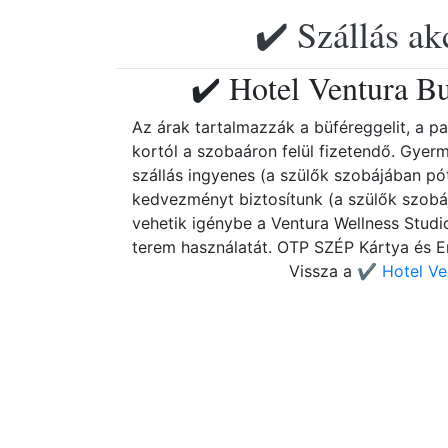
✔️ Szállás ak
✔️ Hotel Ventura B
Az árak tartalmazzák a büféreggelit, a par
kortól a szobaáron felül fizetendő. Gye
szállás ingyenes (a szülők szobájában p
kedvezményt biztosítunk (a szülők szob
vehetik igénybe a Ventura Wellness Studi
terem használatát. OTP SZÉP Kártya és E
Vissza a
✔️ Hotel Ve