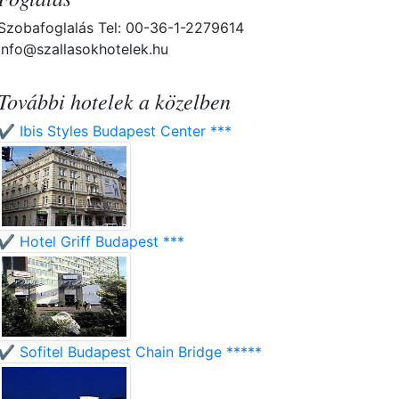
Szobafoglalás Tel: 00-36-1-2279614
info@szallasokhotelek.hu
További hotelek a közelben
✔️ Ibis Styles Budapest Center ***
✔️ Hotel Griff Budapest ***
✔️ Sofitel Budapest Chain Bridge *****