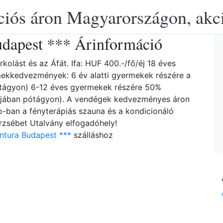
ciós áron Magyarországon, akció
udapest *** Árinformáció
kolást és az Áfát. Ifa: HUF 400.-/fő/éj 18 éves
rmekkedvezmények: 6 év alatti gyermekek részére a
ótágyon) 6-12 éves gyermekek részére 50%
ájában pótágyon). A vendégek kedvezményes áron
o-ban a fényterápiás szauna és a kondicionáló
rzsébet Utalvány elfogadóhely!
ntura Budapest ***
szálláshoz