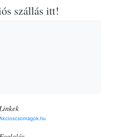
s szállás itt!
Linkek
Akcioscsomagok.hu
Foglalás