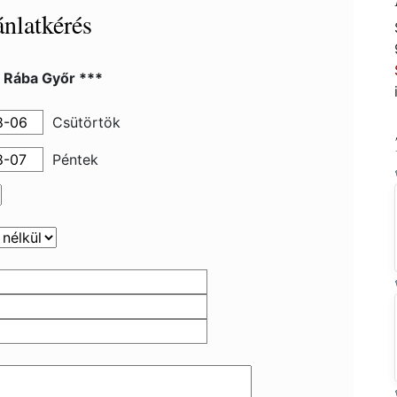
nlatkérés
l Rába Győr ***
Csütörtök
Péntek