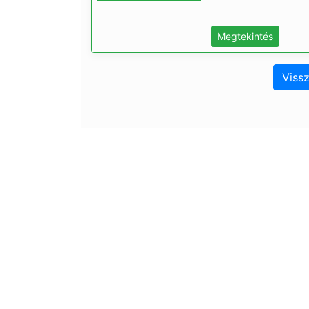
Megtekintés
Vissz