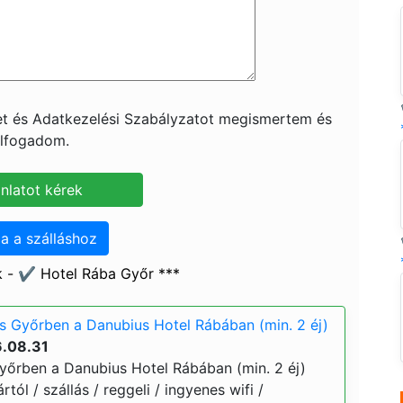
ket és Adatkezelési Szabályzatot megismertem és
lfogadom.
a a szálláshoz
 - ✔️ Hotel Rába Győr ***
s Győrben a Danubius Hotel Rábában (min. 2 éj)
6.08.31
yőrben a Danubius Hotel Rábában (min. 2 éj)
rtól / szállás / reggeli / ingyenes wifi /