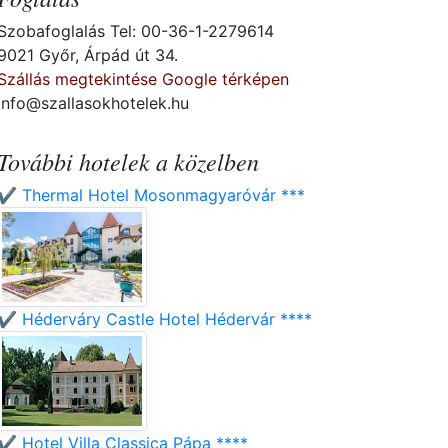
Szobafoglalás Tel: 00-36-1-2279614
9021 Győr, Árpád út 34.
Szállás megtekintése Google térképen
info@szallasokhotelek.hu
További hotelek a közelben
✔️ Thermal Hotel Mosonmagyaróvár ***
✔️ Héderváry Castle Hotel Hédervár ****
✔️ Hotel Villa Classica Pápa ****