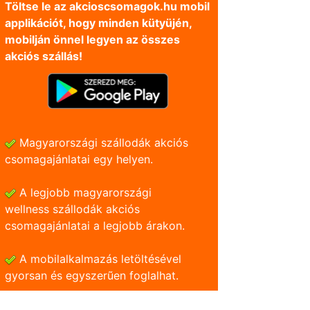
Töltse le az akcioscsomagok.hu mobil
applikációt, hogy minden kütyüjén,
mobilján önnel legyen az összes
akciós szállás!
Magyarországi szállodák akciós
csomagajánlatai egy helyen.
A legjobb magyarországi
wellness szállodák akciós
csomagajánlatai a legjobb árakon.
A mobilalkalmazás letöltésével
gyorsan és egyszerũen foglalhat.