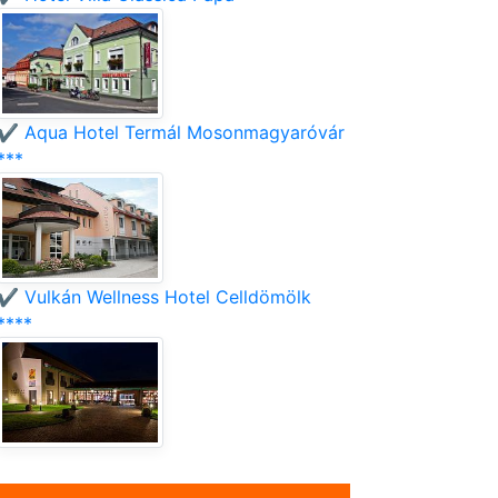
✔️ Aqua Hotel Termál Mosonmagyaróvár
***
✔️ Vulkán Wellness Hotel Celldömölk
****