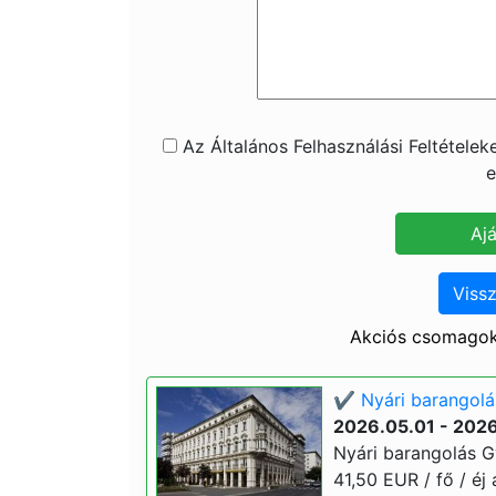
Az Általános Felhasználási Feltétele
e
Vissz
Akciós csomagok
✔️ Nyári barangolá
2026.05.01 - 202
Nyári barangolás G
41,50 EUR / fő / éj á