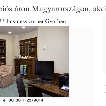
ciós áron Magyarországon, akció
** business corner Győrben
s Tel: 00-36-1-2279614