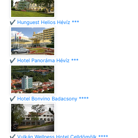
✔️ Hunguest Helios Hévíz ***
✔️ Hotel Panoráma Hévíz ***
✔️ Hotel Bonvino Badacsony ****
✔️ Vulkán Wellness Hotel Celldömölk ****