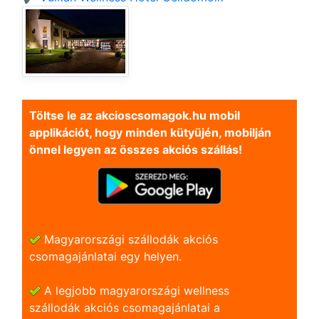
Töltse le az akcioscsomagok.hu mobil
applikációt, hogy minden kütyüjén, mobilján
önnel legyen az összes akciós szállás!
Magyarországi szállodák akciós
csomagajánlatai egy helyen.
A legjobb magyarországi wellness
szállodák akciós csomagajánlatai a