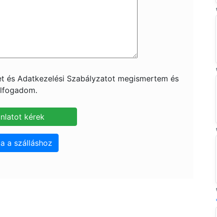
ket és Adatkezelési Szabályzatot megismertem és
lfogadom.
a a szálláshoz