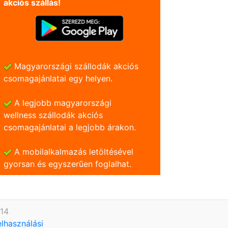
akciós szállás!
Magyarországi szállodák akciós
csomagajánlatai egy helyen.
A legjobb magyarországi
wellness szállodák akciós
csomagajánlatai a legjobb árakon.
A mobilalkalmazás letöltésével
gyorsan és egyszerũen foglalhat.
614
elhasználási