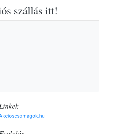
s szállás itt!
Linkek
Akcioscsomagok.hu
Foglalás