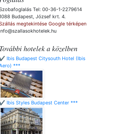
Szobafoglalás Tel: 00-36-1-2279614
1088 Budapest, József krt. 4.
Szállás megtekintése Google térképen
info@szallasokhotelek.hu
További hotelek a közelben
✔️ Ibis Budapest Citysouth Hotel (Ibis
Aero) ***
✔️ Ibis Styles Budapest Center ***