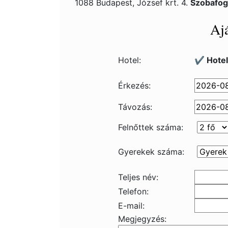
1088 Budapest, József krt. 4.
Szobafog
Ajá
Hotel:
✔️ Hote
Érkezés:
Távozás:
Felnőttek száma:
Gyerekek száma:
Teljes név:
Telefon:
E-mail:
Megjegyzés: