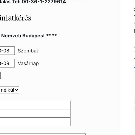
lalás Tel: 00-36-1-2279614
nlatkérés
l Nemzeti Budapest ****
Szombat
Vasárnap