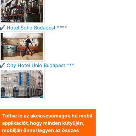
✔️ Hotel Soho Budapest ****
✔️ City Hotel Unio Budapest ***
Töltse le az akcioscsomagok.hu mobil
applikációt, hogy minden kütyüjén,
mobilján önnel legyen az összes