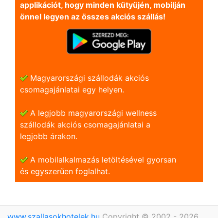
applikációt, hogy minden kütyüjén, mobilján
önnel legyen az összes akciós szállás!
Magyarországi szállodák akciós
csomagajánlatai egy helyen.
A legjobb magyarországi wellness
szállodák akciós csomagajánlatai a
legjobb árakon.
A mobilalkalmazás letöltésével gyorsan
és egyszerũen foglalhat.
www.szallasokhotelek.hu
Copyright © 2002 - 2026