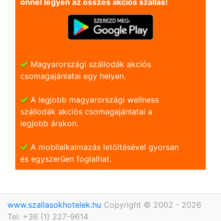
önnel legyen az összes akciós szállás!
Magyarországi szállodák akciós
csomagajánlatai egy helyen.
A legjobb magyarországi wellness
szállodák akciós csomagajánlatai a
legjobb árakon.
A mobilalkalmazás letöltésével gyorsan
és egyszerũen foglalhat.
www.szallasokhotelek.hu
Copyright © 2002 - 2026
Tel: +36 (1) 227-9614