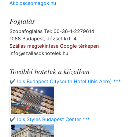
Akcioscsomagok.hu
Foglalás
Szobafoglalás Tel: 00-36-1-2279614
1088 Budapest, József krt. 4.
Szállás megtekintése Google térképen
info@szallasokhotelek.hu
További hotelek a közelben
✔️ Ibis Budapest Citysouth Hotel (Ibis Aero) ***
✔️ Ibis Styles Budapest Center ***