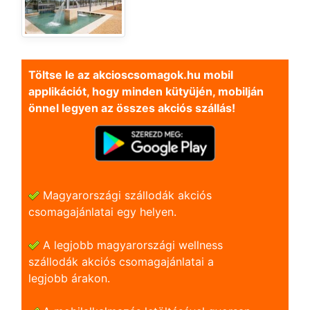
Töltse le az akcioscsomagok.hu mobil
applikációt, hogy minden kütyüjén, mobilján
önnel legyen az összes akciós szállás!
Magyarországi szállodák akciós
csomagajánlatai egy helyen.
A legjobb magyarországi wellness
szállodák akciós csomagajánlatai a
legjobb árakon.