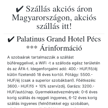
✔️ Szállás akciós áron
Magyarországon, akciós
szállás itt!
✔️ Palatinus Grand Hotel Pécs
*** Árinformáció
A szobaárak tartalmazzák a szállást
büféreggelivel, a WiFi -t a szálloda egész területén
és az ÁFA-t. Idegenforgalmi adó: 400.- HUF/fő/éj
külön fizetendő 18 éves kortól. Pótágy: 5500.-
HUF/éj (csak a superior szobákban!). Főétkezés:
3600.- HUF/fő + 10% szervízdíj. Garázs: 3200.-
HUF/autó/nap. Gyermekkedvezmények: 0-6 éves
korig szállás és reggeli ingyenes, 6-12 éves korig
szállás ingyenes (felnőttekkel egy szobában,