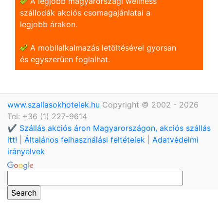
A legjobb magyarországi wellness
szállodák akciós csomagajánlatai a
legjobb árakon.
A mobilalkalmazás letöltésével gyorsan
és egyszerũen foglalhat.
www.szallasokhotelek.hu
Copyright © 2002 - 2026
Tel: +36 (1) 227-9614
✔️ Szállás akciós áron Magyarországon, akciós szállás
itt!
|
Általános felhasználási feltételek
|
Adatvédelmi
irányelvek