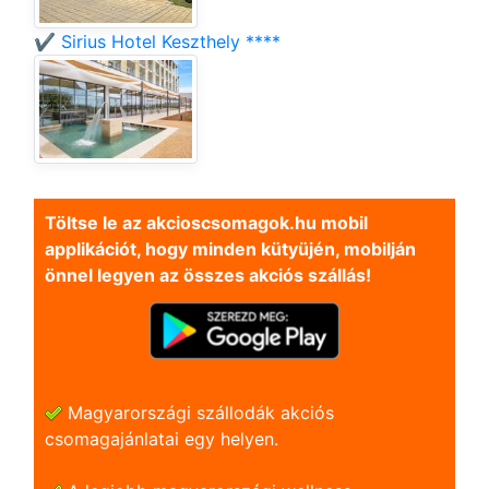
✔️ Sirius Hotel Keszthely ****
Töltse le az akcioscsomagok.hu mobil
applikációt, hogy minden kütyüjén, mobilján
önnel legyen az összes akciós szállás!
Magyarországi szállodák akciós
csomagajánlatai egy helyen.