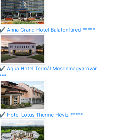
✔️ Anna Grand Hotel Balatonfüred *****
✔️ Aqua Hotel Termál Mosonmagyaróvár
***
✔️ Hotel Lotus Therme Hévíz *****