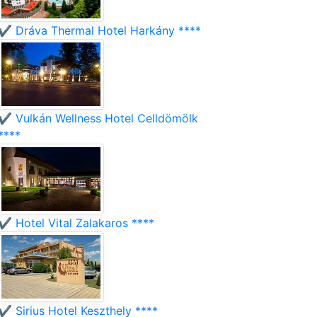
✔️ Dráva Thermal Hotel Harkány ****
✔️ Vulkán Wellness Hotel Celldömölk
****
✔️ Hotel Vital Zalakaros ****
✔️ Sirius Hotel Keszthely ****