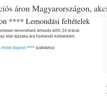
ciós áron Magyarországon, akció
on **** Lemondási feltételek
entesen lemondható érkezés előtt 24 órával.
az első éjszaka ára fizetendő kötbérként.
 Hotel Sopron ****
szálláshoz