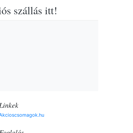
s szállás itt!
Linkek
Akcioscsomagok.hu
Foglalás