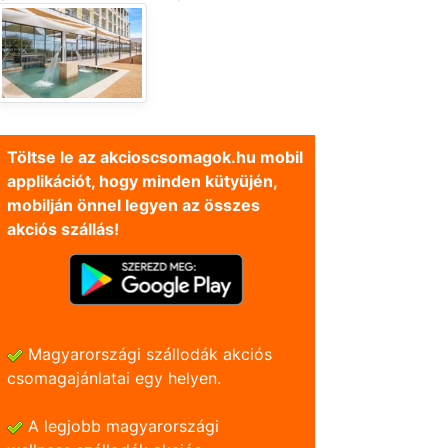
Töltse le az akcioscsomagok.hu mobil
applikációt, hogy minden kütyüjén,
mobilján önnel legyen az összes
akciós szállás!
Magyarországi szállodák akciós
csomagajánlatai egy helyen.
A legjobb magyarországi