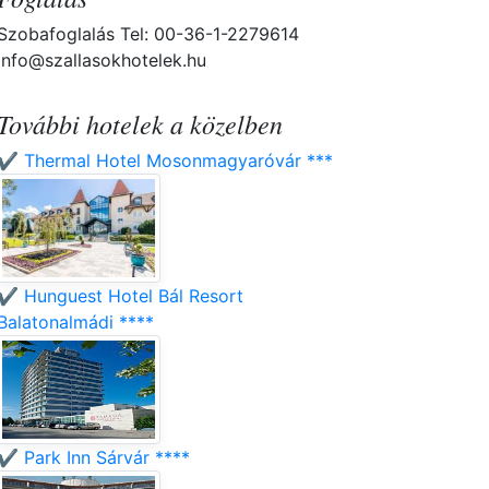
Szobafoglalás Tel: 00-36-1-2279614
info@szallasokhotelek.hu
További hotelek a közelben
✔️ Thermal Hotel Mosonmagyaróvár ***
✔️ Hunguest Hotel Bál Resort
Balatonalmádi ****
✔️ Park Inn Sárvár ****