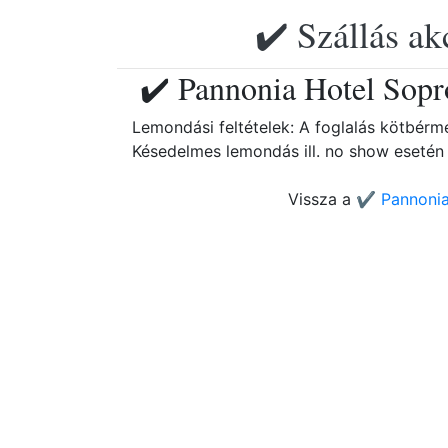
✔️ Szállás ak
✔️ Pannonia Hotel Sopr
Lemondási feltételek: A foglalás kötbérm
Késedelmes lemondás ill. no show esetén 
Vissza a
✔️ Pannonia