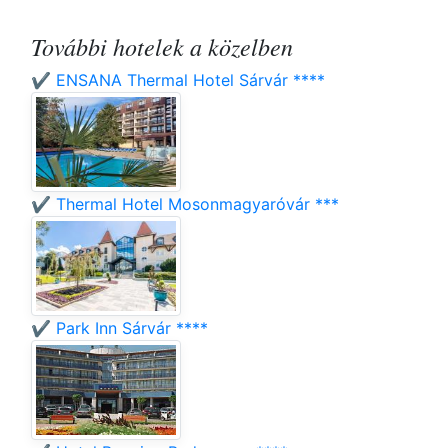
További hotelek a közelben
✔️ ENSANA Thermal Hotel Sárvár ****
✔️ Thermal Hotel Mosonmagyaróvár ***
✔️ Park Inn Sárvár ****