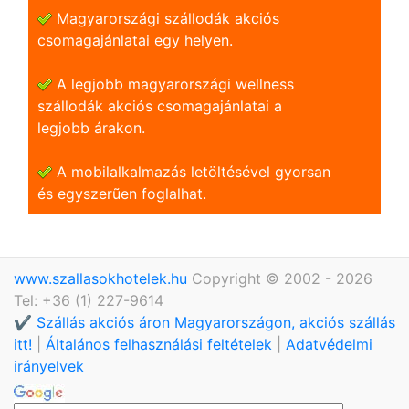
Magyarországi szállodák akciós
csomagajánlatai egy helyen.
A legjobb magyarországi wellness
szállodák akciós csomagajánlatai a
legjobb árakon.
A mobilalkalmazás letöltésével gyorsan
és egyszerũen foglalhat.
www.szallasokhotelek.hu
Copyright © 2002 - 2026
Tel: +36 (1) 227-9614
✔️ Szállás akciós áron Magyarországon, akciós szállás
itt!
|
Általános felhasználási feltételek
|
Adatvédelmi
irányelvek