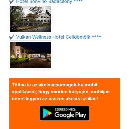
✔️ Hotel Bonvino Badacsony ****
✔️ Vulkán Wellness Hotel Celldömölk ****
Töltse le az akcioscsomagok.hu mobil
applikációt, hogy minden kütyüjén, mobilján
önnel legyen az összes akciós szállás!