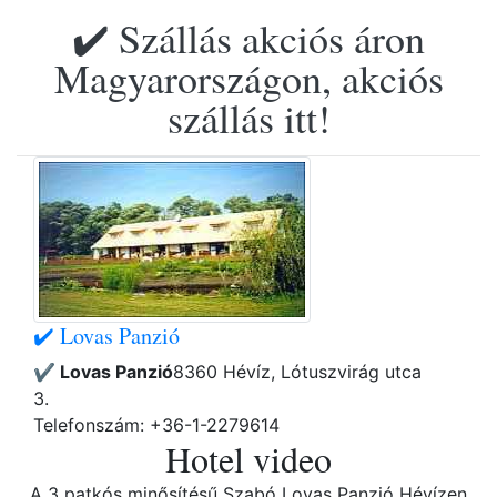
✔️ Szállás akciós áron
Magyarországon, akciós
szállás itt!
✔️ Lovas Panzió
✔️ Lovas Panzió
8360 Hévíz, Lótuszvirág utca
3.
Telefonszám: +36-1-2279614
Hotel video
A 3 patkós minősítésű Szabó Lovas Panzió Hévízen