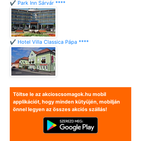
✔️ Park Inn Sárvár ****
✔️ Hotel Villa Classica Pápa ****
Töltse le az akcioscsomagok.hu mobil
applikációt, hogy minden kütyüjén, mobilján
önnel legyen az összes akciós szállás!