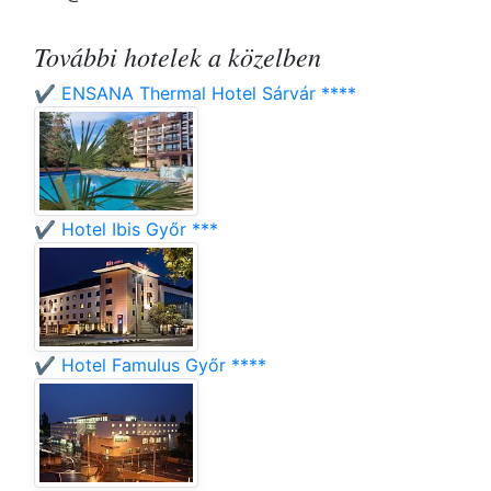
További hotelek a közelben
✔️ ENSANA Thermal Hotel Sárvár ****
✔️ Hotel Ibis Győr ***
✔️ Hotel Famulus Győr ****