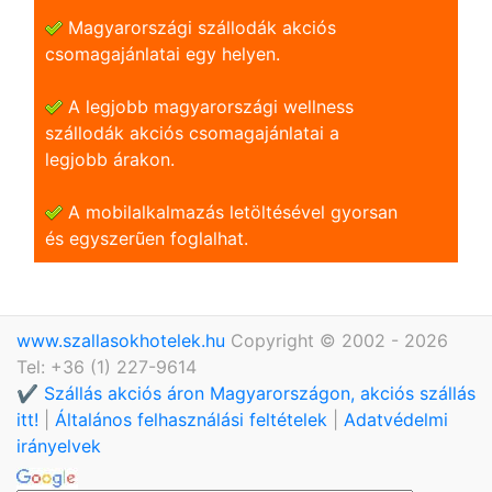
Magyarországi szállodák akciós
csomagajánlatai egy helyen.
A legjobb magyarországi wellness
szállodák akciós csomagajánlatai a
legjobb árakon.
A mobilalkalmazás letöltésével gyorsan
és egyszerũen foglalhat.
www.szallasokhotelek.hu
Copyright © 2002 - 2026
Tel: +36 (1) 227-9614
✔️ Szállás akciós áron Magyarországon, akciós szállás
itt!
|
Általános felhasználási feltételek
|
Adatvédelmi
irányelvek