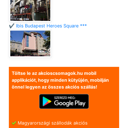
✔️ Ibis Budapest Heroes Square ***
Töltse le az akcioscsomagok.hu mobil
applikációt, hogy minden kütyüjén, mobilján
önnel legyen az összes akciós szállás!
Magyarországi szállodák akciós