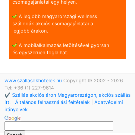
csomagajánlatai egy helyen.
A legjobb magyarországi wellness
szállodák akciós csomagajánlatai a
legjobb árakon.
A mobilalkalmazás letöltésével gyorsan
és egyszerũen foglalhat.
www.szallasokhotelek.hu
Copyright © 2002 - 2026
Tel: +36 (1) 227-9614
✔️ Szállás akciós áron Magyarországon, akciós szállás
itt!
|
Általános felhasználási feltételek
|
Adatvédelmi
irányelvek