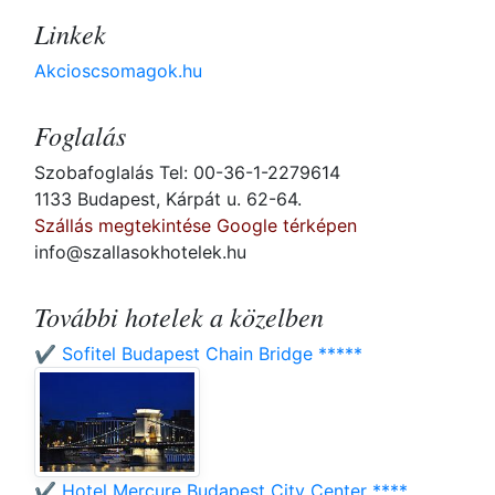
Linkek
Akcioscsomagok.hu
Foglalás
Szobafoglalás Tel: 00-36-1-2279614
1133 Budapest, Kárpát u. 62-64.
Szállás megtekintése Google térképen
info@szallasokhotelek.hu
További hotelek a közelben
✔️ Sofitel Budapest Chain Bridge *****
✔️ Hotel Mercure Budapest City Center ****