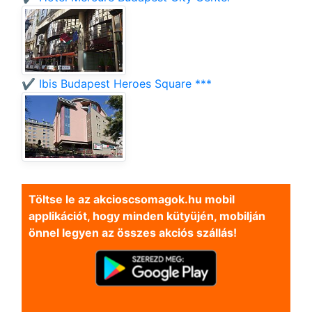
✔️ Ibis Budapest Heroes Square ***
Töltse le az akcioscsomagok.hu mobil
applikációt, hogy minden kütyüjén, mobilján
önnel legyen az összes akciós szállás!