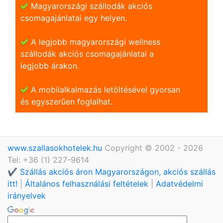
Magyarországi szállodák akciós
csomagajánlatai egy helyen.
A legjobb magyarországi wellness
szállodák akciós csomagajánlatai a
legjobb árakon.
A mobilalkalmazás letöltésével gyorsan
és egyszerũen foglalhat.
www.szallasokhotelek.hu
Copyright © 2002 - 2026
Tel: +36 (1) 227-9614
✔️ Szállás akciós áron Magyarországon, akciós szállás
itt!
|
Általános felhasználási feltételek
|
Adatvédelmi
irányelvek