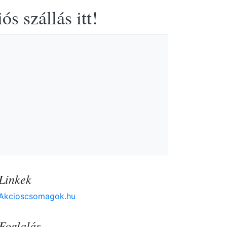
s szállás itt!
Linkek
Akcioscsomagok.hu
Foglalás