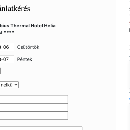
nlatkérés
bius Thermal Hotel Helia
t ****
Csütörtök
Péntek