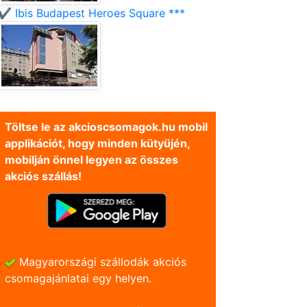
✔️ Ibis Budapest Heroes Square ***
Töltse le az akcioscsomagok.hu mobil
applikációt, hogy minden kütyüjén,
mobilján önnel legyen az összes
akciós szállás!
Magyarországi szállodák akciós
csomagajánlatai egy helyen.