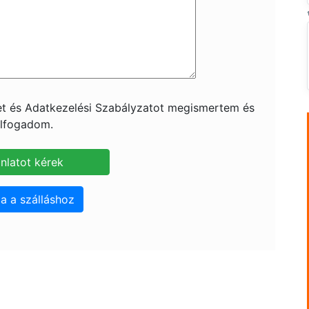
ket és Adatkezelési Szabályzatot megismertem és
lfogadom.
a a szálláshoz