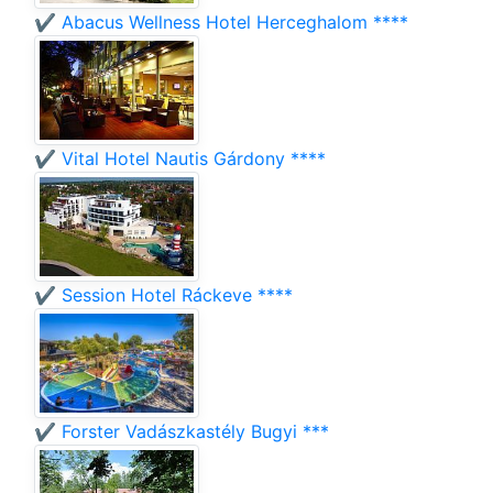
✔️ Abacus Wellness Hotel Herceghalom ****
✔️ Vital Hotel Nautis Gárdony ****
✔️ Session Hotel Ráckeve ****
✔️ Forster Vadászkastély Bugyi ***