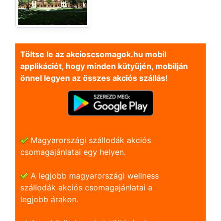
Töltse le az akcioscsomagok.hu mobil
applikációt, hogy minden kütyüjén, mobilján
önnel legyen az összes akciós szállás!
Magyarországi szállodák akciós
csomagajánlatai egy helyen.
A legjobb magyarországi wellness
szállodák akciós csomagajánlatai a
legjobb árakon.