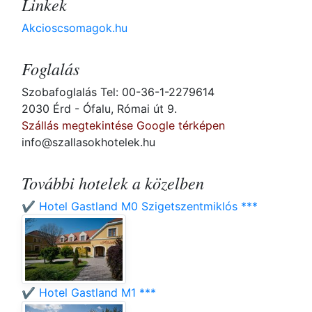
Linkek
Akcioscsomagok.hu
Foglalás
Szobafoglalás Tel: 00-36-1-2279614
2030 Érd - Ófalu, Római út 9.
Szállás megtekintése Google térképen
info@szallasokhotelek.hu
További hotelek a közelben
✔️ Hotel Gastland M0 Szigetszentmiklós ***
✔️ Hotel Gastland M1 ***