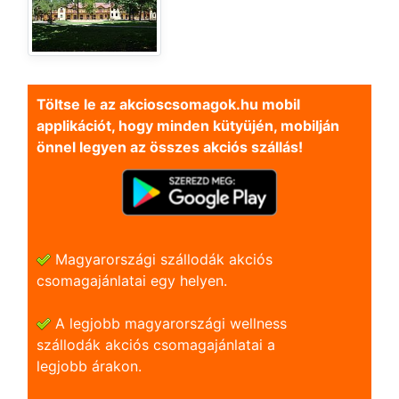
Töltse le az akcioscsomagok.hu mobil
applikációt, hogy minden kütyüjén, mobilján
önnel legyen az összes akciós szállás!
Magyarországi szállodák akciós
csomagajánlatai egy helyen.
A legjobb magyarországi wellness
szállodák akciós csomagajánlatai a
legjobb árakon.