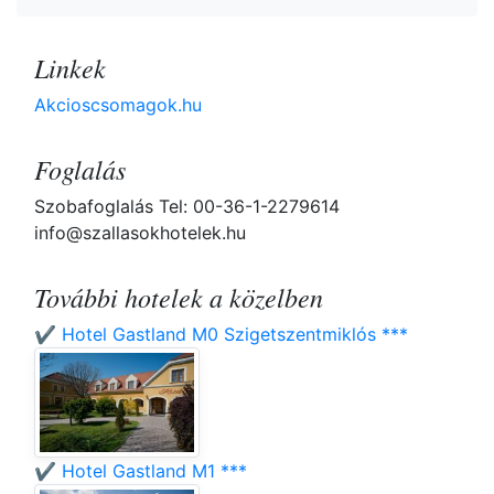
Linkek
Akcioscsomagok.hu
Foglalás
Szobafoglalás Tel: 00-36-1-2279614
info@szallasokhotelek.hu
További hotelek a közelben
✔️ Hotel Gastland M0 Szigetszentmiklós ***
✔️ Hotel Gastland M1 ***