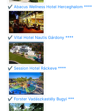
✔️ Abacus Wellness Hotel Herceghalom ****
✔️ Vital Hotel Nautis Gárdony ****
✔️ Session Hotel Ráckeve ****
✔️ Forster Vadászkastély Bugyi ***