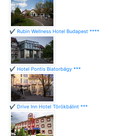
✔️ Rubin Wellness Hotel Budapest ****
✔️ Hotel Pontis Biatorbágy ***
✔️ Drive Inn Hotel Törökbálint ***