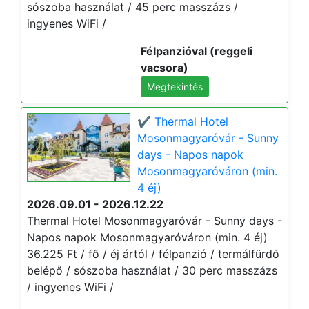
sószoba használat / 45 perc masszázs /
ingyenes WiFi /
Félpanzióval (reggeli
vacsora)
Megtekintés
✔️ Thermal Hotel
Mosonmagyaróvár - Sunny
days - Napos napok
Mosonmagyaróváron (min.
4 éj)
2026.09.01 - 2026.12.22
Thermal Hotel Mosonmagyaróvár - Sunny days -
Napos napok Mosonmagyaróváron (min. 4 éj)
36.225 Ft / fő / éj ártól / félpanzió / termálfürdő
belépő / sószoba használat / 30 perc masszázs
/ ingyenes WiFi /