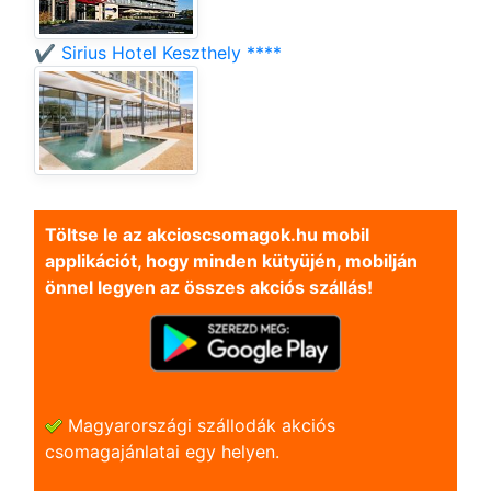
✔️ Sirius Hotel Keszthely ****
Töltse le az akcioscsomagok.hu mobil
applikációt, hogy minden kütyüjén, mobilján
önnel legyen az összes akciós szállás!
Magyarországi szállodák akciós
csomagajánlatai egy helyen.