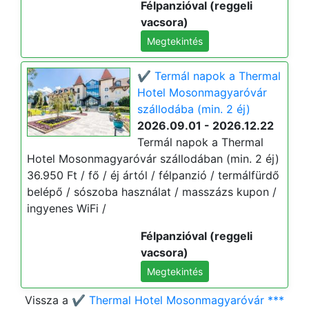
Félpanzióval (reggeli
vacsora)
Megtekintés
✔️ Termál napok a Thermal
Hotel Mosonmagyaróvár
szállodába (min. 2 éj)
2026.09.01 - 2026.12.22
Termál napok a Thermal
Hotel Mosonmagyaróvár szállodában (min. 2 éj)
36.950 Ft / fő / éj ártól / félpanzió / termálfürdő
belépő / sószoba használat / masszázs kupon /
ingyenes WiFi /
Félpanzióval (reggeli
vacsora)
Megtekintés
Vissza a
✔️ Thermal Hotel Mosonmagyaróvár ***