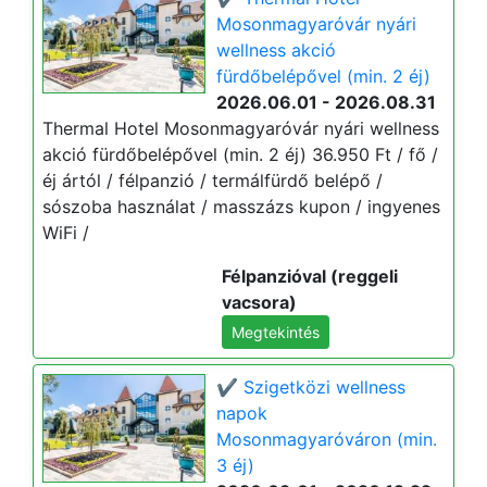
Mosonmagyaróvár nyári
wellness akció
fürdőbelépővel (min. 2 éj)
2026.06.01 - 2026.08.31
Thermal Hotel Mosonmagyaróvár nyári wellness
akció fürdőbelépővel (min. 2 éj) 36.950 Ft / fő /
éj ártól / félpanzió / termálfürdő belépő /
sószoba használat / masszázs kupon / ingyenes
WiFi /
Félpanzióval (reggeli
vacsora)
Megtekintés
✔️ Szigetközi wellness
napok
Mosonmagyaróváron (min.
3 éj)