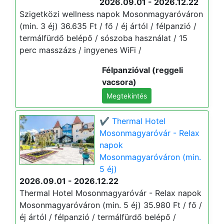
2026.09.01 - 2026.12.22
Szigetközi wellness napok Mosonmagyaróváron
(min. 3 éj) 36.635 Ft / fő / éj ártól / félpanzió /
termálfürdő belépő / sószoba használat / 15
perc masszázs / ingyenes WiFi /
Félpanzióval (reggeli
vacsora)
Megtekintés
✔️ Thermal Hotel
Mosonmagyaróvár - Relax
napok
Mosonmagyaróváron (min.
5 éj)
2026.09.01 - 2026.12.22
Thermal Hotel Mosonmagyaróvár - Relax napok
Mosonmagyaróváron (min. 5 éj) 35.980 Ft / fő /
éj ártól / félpanzió / termálfürdő belépő /