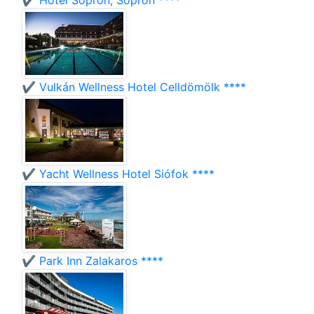
✔️ Hotel Sopron, Sopron ****
✔️ Vulkán Wellness Hotel Celldömölk ****
✔️ Yacht Wellness Hotel Siófok ****
✔️ Park Inn Zalakaros ****