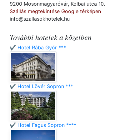
9200 Mosonmagyaróvár, Kolbai utca 10.
Szállás megtekintése Google térképen
info@szallasokhotelek.hu
További hotelek a közelben
✔️ Hotel Rába Győr ***
✔️ Hotel Lövér Sopron ***
✔️ Hotel Fagus Sopron ****