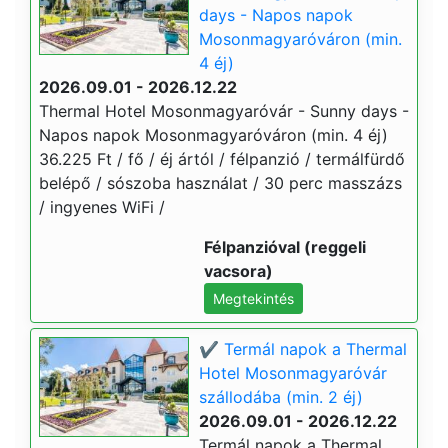
days - Napos napok
Mosonmagyaróváron (min.
4 éj)
2026.09.01 - 2026.12.22
Thermal Hotel Mosonmagyaróvár - Sunny days -
Napos napok Mosonmagyaróváron (min. 4 éj)
36.225 Ft / fő / éj ártól / félpanzió / termálfürdő
belépő / sószoba használat / 30 perc masszázs
/ ingyenes WiFi /
Félpanzióval (reggeli
vacsora)
Megtekintés
✔️ Termál napok a Thermal
Hotel Mosonmagyaróvár
szállodába (min. 2 éj)
2026.09.01 - 2026.12.22
Termál napok a Thermal