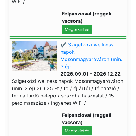
WiFi /
Félpanzióval (reggeli
vacsora)
Megtekintés
✔️ Szigetközi wellness
napok
Mosonmagyaróváron (min.
3 éj)
2026.09.01 - 2026.12.22
Szigetközi wellness napok Mosonmagyaróváron
(min. 3 éj) 36.635 Ft / fő / éj ártól / félpanzió /
termálfürdő belépő / sószoba használat / 15
perc masszázs / ingyenes WiFi /
Félpanzióval (reggeli
vacsora)
Megtekintés