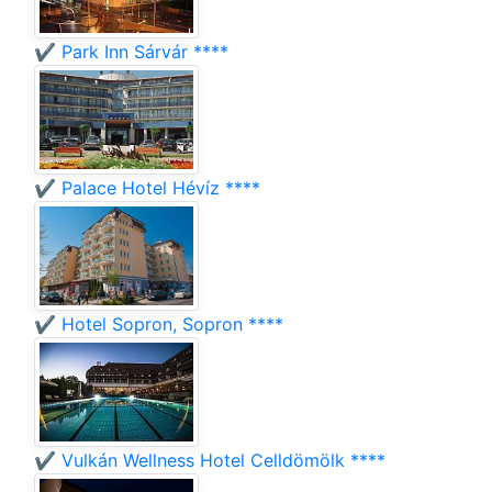
✔️ Park Inn Sárvár ****
✔️ Palace Hotel Hévíz ****
✔️ Hotel Sopron, Sopron ****
✔️ Vulkán Wellness Hotel Celldömölk ****