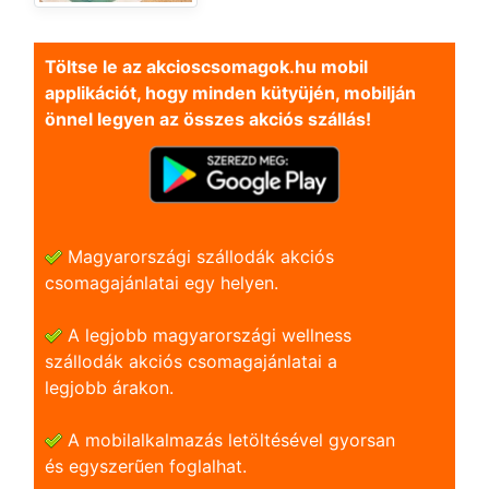
Töltse le az akcioscsomagok.hu mobil
applikációt, hogy minden kütyüjén, mobilján
önnel legyen az összes akciós szállás!
Magyarországi szállodák akciós
csomagajánlatai egy helyen.
A legjobb magyarországi wellness
szállodák akciós csomagajánlatai a
legjobb árakon.
A mobilalkalmazás letöltésével gyorsan
és egyszerũen foglalhat.