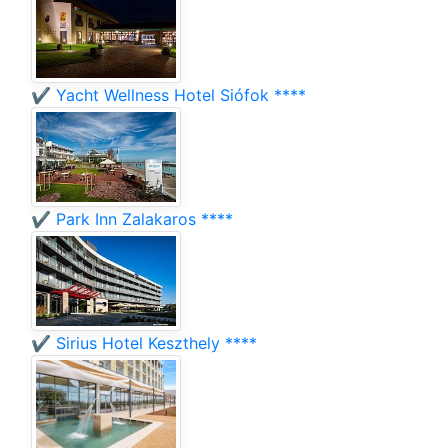
✔️ Yacht Wellness Hotel Siófok ****
✔️ Park Inn Zalakaros ****
✔️ Sirius Hotel Keszthely ****