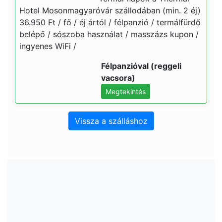
Hotel Mosonmagyaróvár szállodában (min. 2 éj)
36.950 Ft / fő / éj ártól / félpanzió / termálfürdő
belépő / sószoba használat / masszázs kupon /
ingyenes WiFi /
Félpanzióval (reggeli
vacsora)
Megtekintés
Vissza a szálláshoz