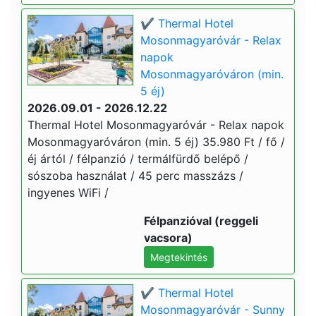
✔️ Thermal Hotel
Mosonmagyaróvár - Relax
napok
Mosonmagyaróváron (min.
5 éj)
2026.09.01 - 2026.12.22
Thermal Hotel Mosonmagyaróvár - Relax napok
Mosonmagyaróváron (min. 5 éj) 35.980 Ft / fő /
éj ártól / félpanzió / termálfürdő belépő /
sószoba használat / 45 perc masszázs /
ingyenes WiFi /
Félpanzióval (reggeli
vacsora)
Megtekintés
✔️ Thermal Hotel
Mosonmagyaróvár - Sunny