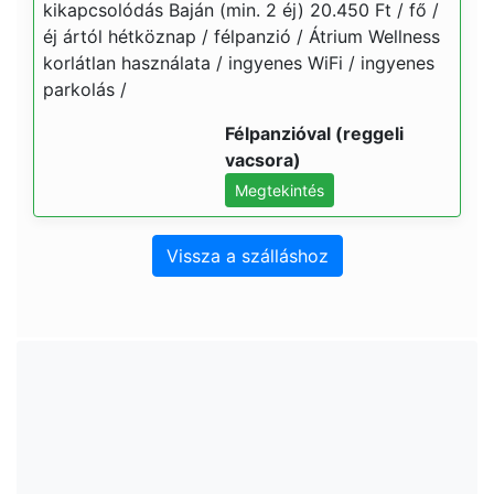
kikapcsolódás Baján (min. 2 éj) 20.450 Ft / fő /
éj ártól hétköznap / félpanzió / Átrium Wellness
korlátlan használata / ingyenes WiFi / ingyenes
parkolás /
Félpanzióval (reggeli
vacsora)
Megtekintés
Vissza a szálláshoz