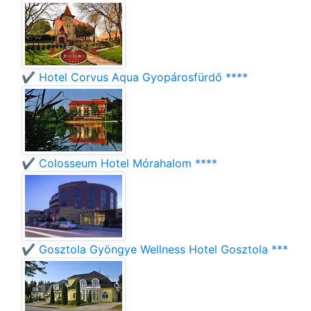
✔️ Hotel Corvus Aqua Gyopárosfürdő ****
✔️ Colosseum Hotel Mórahalom ****
✔️ Gosztola Gyöngye Wellness Hotel Gosztola ***