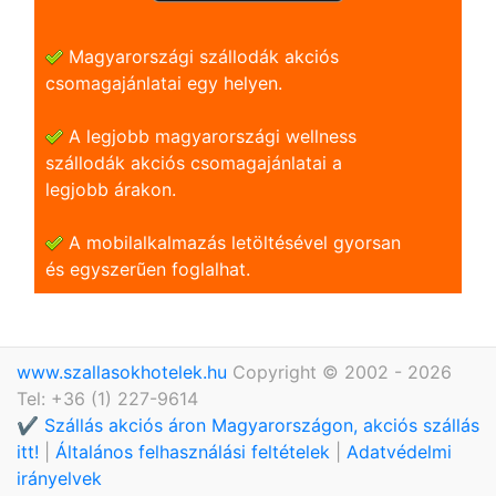
Magyarországi szállodák akciós
csomagajánlatai egy helyen.
A legjobb magyarországi wellness
szállodák akciós csomagajánlatai a
legjobb árakon.
A mobilalkalmazás letöltésével gyorsan
és egyszerũen foglalhat.
www.szallasokhotelek.hu
Copyright © 2002 - 2026
Tel: +36 (1) 227-9614
✔️ Szállás akciós áron Magyarországon, akciós szállás
itt!
|
Általános felhasználási feltételek
|
Adatvédelmi
irányelvek