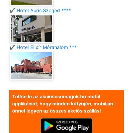
✔️ Hotel Auris Szeged ****
✔️ Hotel Elixír Mórahalom ***
Töltse le az akcioscsomagok.hu mobil
applikációt, hogy minden kütyüjén, mobilján
önnel legyen az összes akciós szállás!