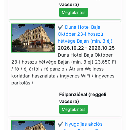
vacsora)
Megtekintés
✔️ Duna Hotel Baja
Október 23-i hosszú
hétvége Baján (min. 3 éj)
2026.10.22 - 2026.10.25
Duna Hotel Baja Október
23-i hosszú hétvége Baján (min. 3 éj) 23.650 Ft
/ fő / éj ártól / félpanzió / Átrium Wellness
korlátlan használata / ingyenes WiFi / ingyenes
parkolás /
Félpanzióval (reggeli
vacsora)
Megtekintés
✔️ Nyugdíjas akciós