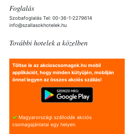
Foglalás
Szobafoglalás Tel: 00-36-1-2279614
info@szallasokhotelek.hu
További hotelek a közelben
Töltse le az akcioscsomagok.hu mobil
applikációt, hogy minden kütyüjén, mobilján
önnel legyen az összes akciós szállás!
Magyarországi szállodák akciós
csomagajánlatai egy helyen.